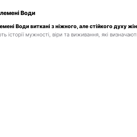
Племені Води
емені Води виткані з ніжного, але стійкого духу жін
ть історії мужності, віри та виживання, які визначаю