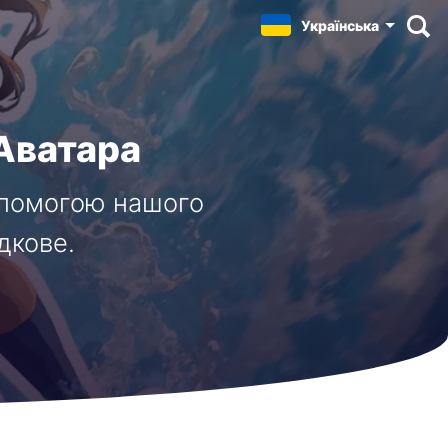
Українська
 Аватара
допомогою нашого
дкове.