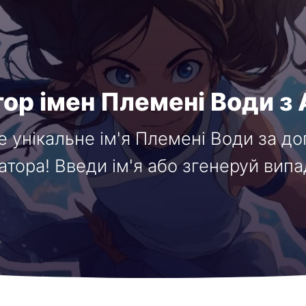
ор імен Племені Води з
е унікальне ім'я Племені Води за 
атора! Введи ім'я або згенеруй випа