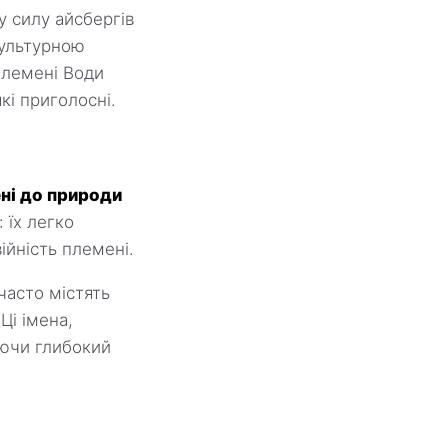
у силу айсбергів
культурною
 Племені Води
кі приголосні.
ені до природи
 їх легко
ійність племені.
часто містять
Ці імена,
аючи глибокий