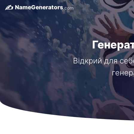
✍️
NameGenerators
.com
Генерат
Відкрий для себ
генер