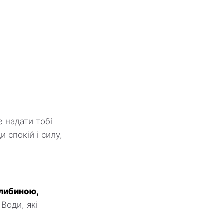
 надати тобі
 спокій і силу,
глибиною,
Води, які