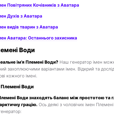
мен Повітряних Кочівників з Аватара
мен Духів з Аватара
мен видів тварин з Аватара
мен Аватара: Останнього захисника
лемені Води
еальне ім’я Племені Води?
Наш генератор імен може
ий захоплюючими варіантами імен. Відкрий та досліди
ві кожного імені.
а Племені Води
 Племені Води знаходять баланс між простотою та 
арктичну грацію.
Ось деякі з чоловічих імен Племені 
генератор: