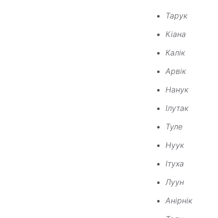
Тарук
Кіана
Калік
Арвік
Нанук
Ілутак
Туле
Нуук
Ітуха
Луун
Анірнік