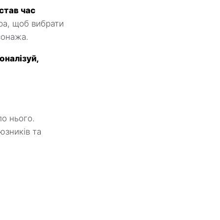
астав час
ра, щоб вибрати
рсонажа.
оналізуй,
о нього.
юзників та