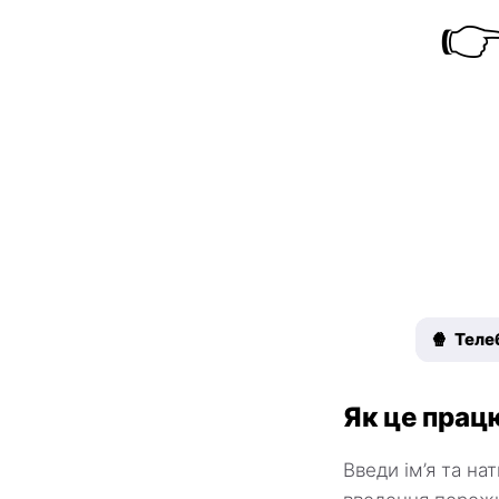

🍿 Теле
Як це прац
Введи ім’я та на