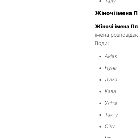
Талу
Жіночі імена 
Жіночі імена Пл
імена розповідаю
Води:
Акіак
Нуна
Лума
Кава
Уліта
Такту
Сіку
Іла