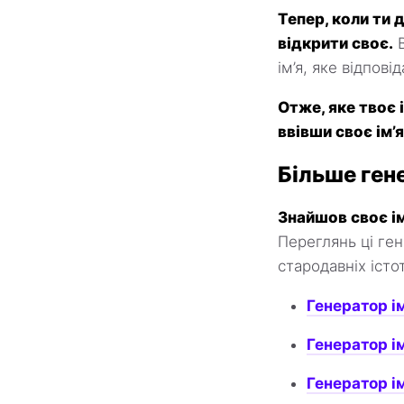
Тепер, коли ти 
відкрити своє.
В
ім’я, яке відпов
Отже, яке твоє 
ввівши своє ім’я
Більше ген
Знайшов своє і
Переглянь ці ген
стародавніх істот
Генератор і
Генератор і
Генератор і