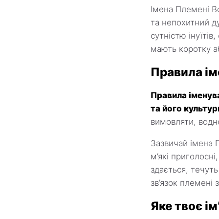
Імена Племені Во
та непохитний д
сутністю інуїтів
мають коротку аб
Правила ім
Правила іменува
та його культур
вимовляти, водн
Зазвичай імена П
м’які приголосні
здається, течуть
зв’язок племені
Яке твоє і