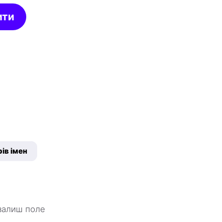
ити
ів імен
 залиш поле