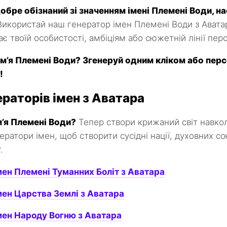
добре обізнаний зі значенням імені Племені Води, н
икористай наш генератор імен Племені Води з Авата
ідає твоїй особистості, амбіціям або сюжетній лінії пе
ім’я Племені Води? Згенеруй одним кліком або перс
!
ераторів імен з Аватара
м’я Племені Води?
Тепер створи крижаний світ навкол
ератори імен, щоб створити сусідні нації, духовних со
.
мен Племені Туманних Боліт з Аватара
мен Царства Землі з Аватара
мен Народу Вогню з Аватара