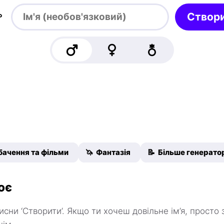

Створ
бачення та фільми
🦄 Фантазія
📝 Більше генератор
ює
тисни ‘Створити’. Якщо ти хочеш довільне ім’я, просто