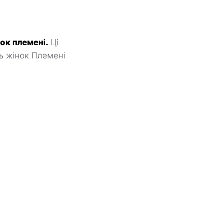
ок племені.
Ці
ть жінок Племені