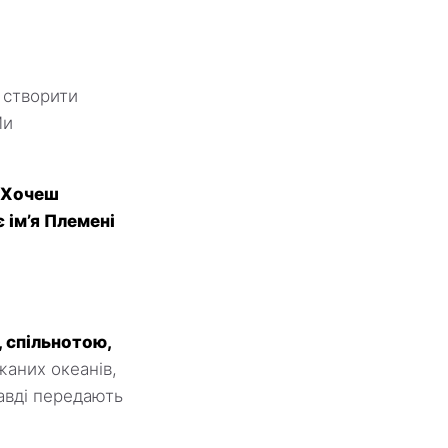
створити
Ми
. Хочеш
 ім’я Племені
, спільнотою,
аних океанів,
авді передають