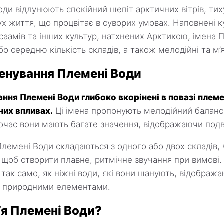
ди відлунюють спокійний шепіт арктичних вітрів, тих
ух життя, що процвітає в суворих умовах. Наповнені 
, саамів та інших культур, натхнених Арктикою, імена
о середню кількість складів, а також мелодійні та м’я
енування Племені Води
ння Племені Води глибоко вкорінені в повазі плем
них впливах.
Ці імена пропонують мелодійний баланс:
очас вони мають багате значення, відображаючи подв
лемені Води складаються з одного або двох складів, 
, щоб створити плавне, ритмічне звучання при вимові. 
 так само, як ніжні води, які вони шанують, відображ
 з природними елементами.
м’я Племені Води?