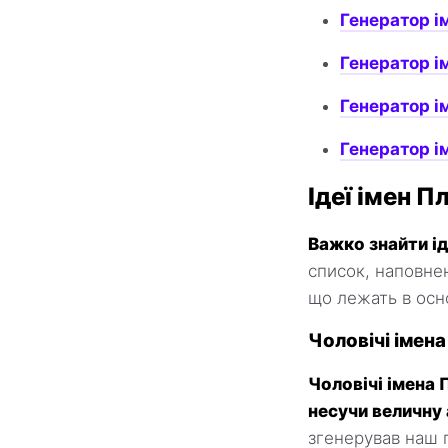
Генератор і
Генератор і
Генератор і
Генератор і
Ідеї імен П
Важко знайти ід
список, наповнен
що лежать в осно
Чоловічі імен
Чоловічі імена
несучи величну 
згенерував наш 