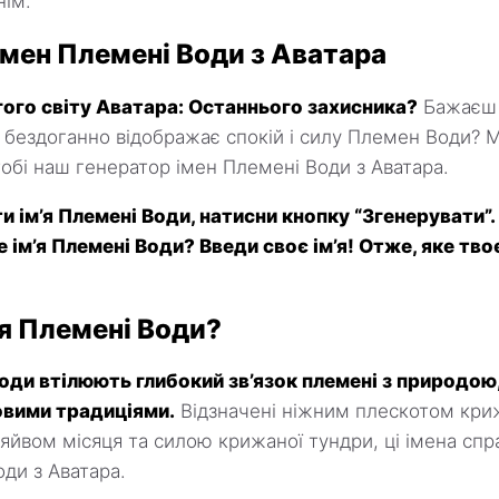
ім.
імен Племені Води з Аватара
гого світу Аватара: Останнього захисника?
Бажаєш 
 бездоганно відображає спокій і силу Племен Води? 
обі наш генератор імен Племені Води з Аватара.
 ім’я Племені Води, натисни кнопку “Згенерувати”
 ім’я Племені Води? Введи своє ім’я! Отже, яке твоє
’я Племені Води?
оди втілюють глибокий зв’язок племені з природою
овими традиціями.
Відзначені ніжним плескотом криж
йвом місяця та силою крижаної тундри, ці імена спр
ди з Аватара.