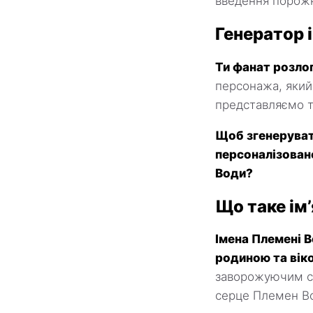
введення порожн
Генератор 
Ти фанат розло
персонажа, який
представляємо т
Щоб згенерувати
персоналізоване
Води?
Що таке ім
Імена Племені В
родиною та вік
заворожуючим ся
серце Племен Во