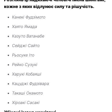
кожне з яких відлунює силу та рішучість.
Канекі Фудзімото
Хаято Ямада
Казуто Ватанабе
Сейджі Сайто
Рьосуке Іто
Рейко Сузукі
Харукі Кобаяші
Кацуджі Фудзівара
Такаші Окамото
Хіроакі Сасакі