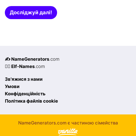
Досліджуй далі!
✍️ NameGenerators
.com
🧝‍♀️ Elf-Names
.com
Зв'яжися з нами
Умови
Конфіденційність
Політика файлів cookie
NameGenerators.com є частиною сімейства