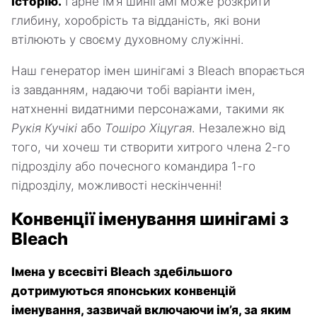
історію.
Гарне ім’я шинігамі може розкрити
глибину, хоробрість та відданість, які вони
втілюють у своєму духовному служінні.
Наш генератор імен шинігамі з Bleach впорається
із завданням, надаючи тобі варіанти імен,
натхненні видатними персонажами, такими як
Рукія Кучікі
або
Тошіро Хіцугая
. Незалежно від
того, чи хочеш ти створити хитрого члена 2-го
підрозділу або почесного командира 1-го
підрозділу, можливості нескінченні!
Конвенції іменування шинігамі з
Bleach
Імена у всесвіті Bleach здебільшого
дотримуються японських конвенцій
іменування, зазвичай включаючи ім’я, за яким