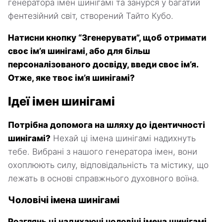
генератора імен шинігамі та занурся у багатий
фентезійний світ, створений Тайто Кубо.
Натисни кнопку “Згенерувати”, щоб отримати
своє ім’я шинігамі, або для більш
персоналізованого досвіду, введи своє ім’я.
Отже, яке твоє ім’я шинігамі?
Ідеї імен шинігамі
Потрібна допомога на шляху до ідентичності
шинігамі?
Нехай ці імена шинігамі надихнуть
тебе. Вибрані з нашого генератора імен, вони
охоплюють силу, відповідальність та містику, що
лежать в основі справжнього духовного воїна.
Чоловічі імена шинігамі
Розглянь ці надихаючі чоловічі імена шинігамі,