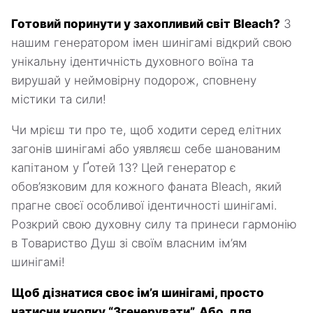
Готовий поринути у захопливий світ Bleach?
З
нашим генератором імен шинігамі відкрий свою
унікальну ідентичність духовного воїна та
вирушай у неймовірну подорож, сповнену
містики та сили!
Чи мрієш ти про те, щоб ходити серед елітних
загонів шинігамі або уявляєш себе шанованим
капітаном у Ґотей 13? Цей генератор є
обов’язковим для кожного фаната Bleach, який
прагне своєї особливої ідентичності шинігамі.
Розкрий свою духовну силу та принеси гармонію
в Товариство Душ зі своїм власним ім’ям
шинігамі!
Щоб дізнатися своє ім’я шинігамі, просто
натисни кнопку “Згенерувати”. Або, для