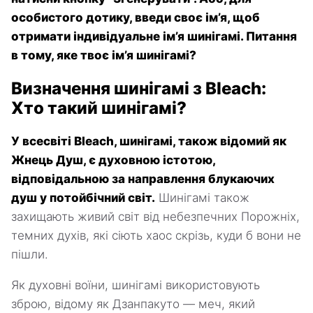
особистого дотику, введи своє ім’я, щоб
отримати індивідуальне ім’я шинігамі. Питання
в тому, яке твоє ім’я шинігамі?
Визначення шинігамі з Bleach:
Хто такий шинігамі?
У всесвіті Bleach, шинігамі, також відомий як
Жнець Душ, є духовною істотою,
відповідальною за направлення блукаючих
душ у потойбічний світ.
Шинігамі також
захищають живий світ від небезпечних Порожніх,
темних духів, які сіють хаос скрізь, куди б вони не
пішли.
Як духовні воїни, шинігамі використовують
зброю, відому як Дзанпакуто — меч, який