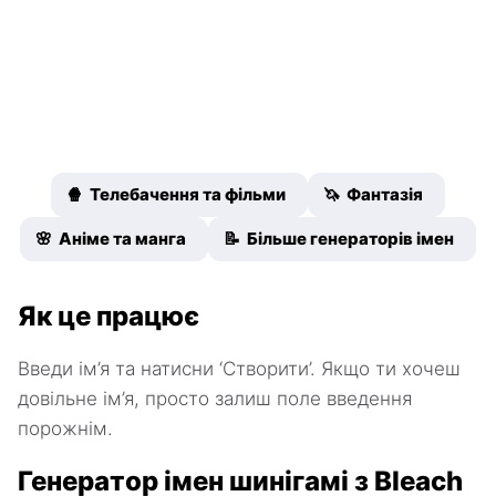
🍿 Телебачення та фільми
🦄 Фантазія
🌸 Аніме та манга
📝 Більше генераторів імен
Як це працює
Введи ім’я та натисни ‘Створити’. Якщо ти хочеш
довільне ім’я, просто залиш поле введення
порожнім.
Генератор імен шинігамі з Bleach