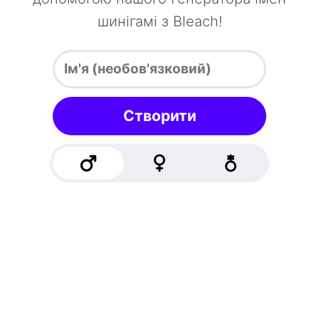
шинігамі з Bleach!
Створити