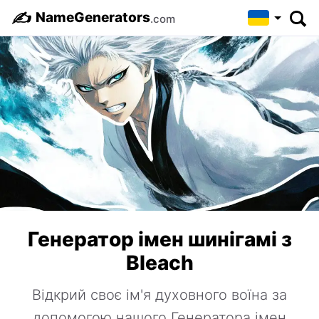
✍️
NameGenerators
.com
Генератор імен шинігамі з
Bleach
Відкрий своє ім'я духовного воїна за
допомогою нашого Генератора імен