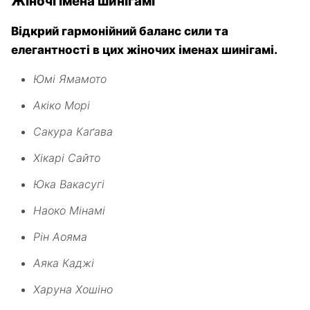
Жіночі імена шинігамі
Відкрий гармонійний баланс сили та
елегантності в цих жіночих іменах шинігамі.
Юмі Ямамото
Акіко Морі
Сакура Каґава
Хікарі Сайто
Юка Вакасугі
Наоко Мінамі
Рін Аояма
Аяка Каджі
Харуна Хошіно