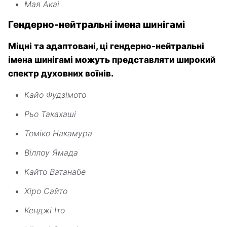
Мая Акаі
Гендерно-нейтральні імена шинігамі
Міцні та адаптовані, ці гендерно-нейтральні
імена шинігамі можуть представляти широкий
спектр духовних воїнів.
Кайо Фудзімото
Рьо Такахаші
Томіко Накамура
Віллоу Ямада
Кайто Ватанабе
Хіро Сайто
Кенджі Іто