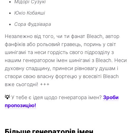
Мідорі Сузукі
Юкіо Кобаяші
Сора Фудзівара
Незалежно від того, чи ти фанат Bleach, автор
фанфіків або рольовий гравець, поринь у світ
шинігамі та неси гордість свого підрозділу з
нашим генератором імен шинігамі з Bleach. Неси
духовну спадщину, принеси рівновагу душам і
створи свою власну фортецю у всесвіті Bleach
вже сьогодні! +++
💡
У тебе є ідея щодо генератора імен?
Зроби
пропозицію!
Більше генераторів імен