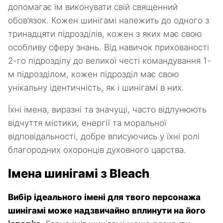
допомагає їм виконувати свій священний
обов’язок. Кожен шинігамі належить до одного з
тринадцяти підрозділів, кожен з яких має свою
особливу сферу знань. Від навичок прихованості
2-го підрозділу до великої честі командування 1-
м підрозділом, кожен підрозділ має свою
унікальну ідентичність, як і шинігамі в них.
Їхні імена, виразні та значущі, часто відлунюють
відчуття містики, енергії та моральної
відповідальності, добре вписуючись у їхні ролі
благородних охоронців духовного царства.
Імена шинігамі з Bleach
Вибір ідеального імені для твого персонажа
шинігамі може надзвичайно вплинути на його