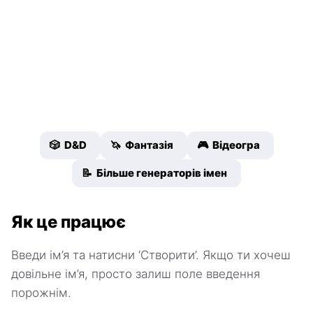
🎲 D&D
🦄 Фантазія
🎮 Відеогра
📝 Більше генераторів імен
Як це працює
Введи ім’я та натисни ‘Створити’. Якщо ти хочеш
довільне ім’я, просто залиш поле введення
порожнім.