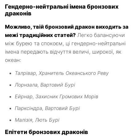
Гендерно-нейтральні імена бронзових
драконів
Можливо, твій бронзовий дракон виходить за
межі традиційних статей?
Легко балансуючи
між бурею та спокоєм, ці гендерно-нейтральні
імена передають відчуття величі, широкої, як
океан:
Талрівар, Хранитель Океанського Реву
Лорнзала, Вартовий Бурі
Ейрнар, Захисник Громових Морів
Парксіндра, Вартовий Бурі
Малізія, Лють Бурі
Епітети бронзових драконів