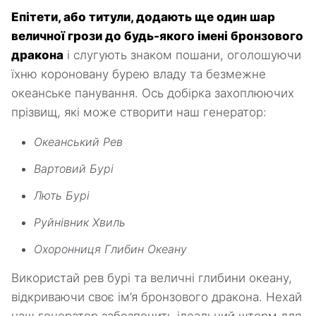
Епітети, або титули, додають ще один шар
величної грози до будь-якого імені бронзового
дракона
і слугують знаком пошани, оголошуючи
їхню короновану бурею владу та безмежне
океанське панування. Ось добірка захоплюючих
прізвищ, які може створити наш генератор:
Океанський Рев
Вартовий Бурі
Лють Бурі
Руйнівник Хвиль
Охоронниця Глибин Океану
Використай рев бурі та величні глибини океану,
відкриваючи своє ім’я бронзового дракона. Нехай