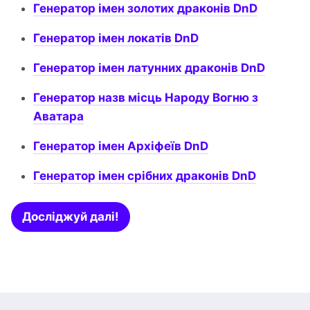
Генератор імен золотих драконів DnD
Генератор імен локатів DnD
Генератор імен латунних драконів DnD
Генератор назв місць Народу Вогню з
Аватара
Генератор імен Архіфеїв DnD
Генератор імен срібних драконів DnD
Досліджуй далі!