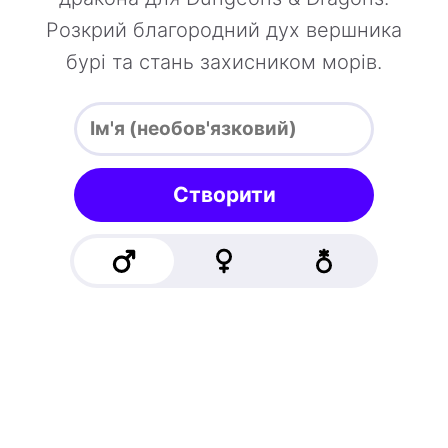
Розкрий благородний дух вершника
бурі та стань захисником морів.
Створити