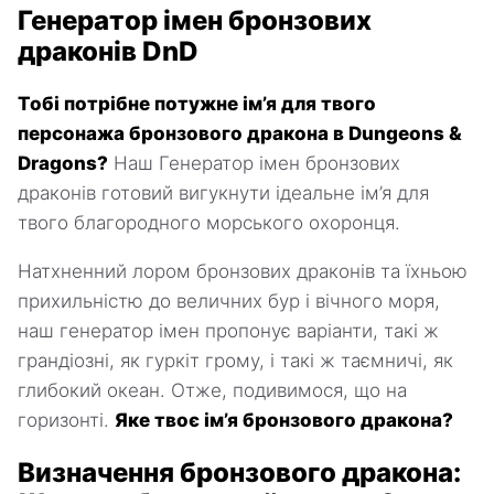
Генератор імен бронзових
драконів DnD
Тобі потрібне потужне ім’я для твого
персонажа бронзового дракона в Dungeons &
Dragons?
Наш Генератор імен бронзових
драконів готовий вигукнути ідеальне ім’я для
твого благородного морського охоронця.
Натхненний лором бронзових драконів та їхньою
прихильністю до величних бур і вічного моря,
наш генератор імен пропонує варіанти, такі ж
грандіозні, як гуркіт грому, і такі ж таємничі, як
глибокий океан. Отже, подивимося, що на
горизонті.
Яке твоє ім’я бронзового дракона?
Визначення бронзового дракона: