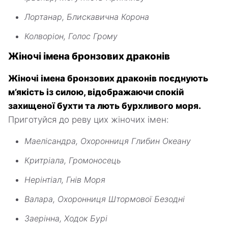
Лортанар, Блискавична Корона
Колворіон, Голос Грому
Жіночі імена бронзових драконів
Жіночі імена бронзових драконів поєднують
м’якість із силою, відображаючи спокій
захищеної бухти та лють бурхливого моря.
Приготуйся до реву цих жіночих імен:
Маелісандра, Охоронниця Глибин Океану
Критріала, Громоносець
Нерінтіал, Гнів Моря
Валара, Охоронниця Штормової Безодні
Заерінна, Ходок Бурі