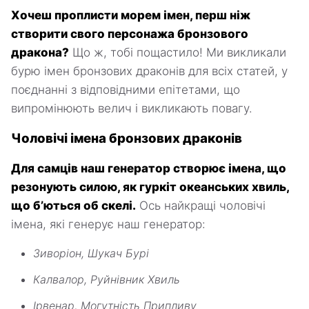
Хочеш проплисти морем імен, перш ніж
створити свого персонажа бронзового
дракона?
Що ж, тобі пощастило! Ми викликали
бурю імен бронзових драконів для всіх статей, у
поєднанні з відповідними епітетами, що
випромінюють велич і викликають повагу.
Чоловічі імена бронзових драконів
Для самців наш генератор створює імена, що
резонують силою, як гуркіт океанських хвиль,
що б’ються об скелі.
Ось найкращі чоловічі
імена, які генерує наш генератор:
Зиворіон, Шукач Бурі
Калвалор, Руйнівник Хвиль
Ірвенар, Могутність Припливу