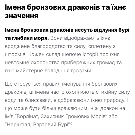
Імена бронзових драконів та їхнє
значення
Імена бронзових драконів несуть відлуння бурі
та глибини моря.
Вони відображають їхнє
вроджене благородство та силу, сплетену зі
штормів. Кожен склад шепоче історії про їхнє
невтомне охоронство прибережних громад та
їхнє майстерне володіння грозами.
Що стосується правил іменування бронзових
драконів, ці імена часто охоплюють стихійну силу
води та блискавки, відображаючи їхню природу. І
що може бути більш вражаючим, ніж дракон на
ім’я “Ворлінат, Захисник Громових Морів” або
“Нерінтіал, Вартовий Бурі”?