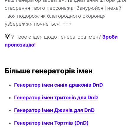
наш генератор забезпечить ідеальний шторм для
створення твого персонажа. Занурюйся і нехай
твоя подорож як благородного охоронця
узбережжя почнеться! +++
💡
У тебе є ідея щодо генератора імен?
Зроби
пропозицію!
Більше генераторів імен
Генератор імен синіх драконів DnD
Генератор імен тритонів для DnD
Генератор імен Джинів для DnD
Генератор імен Тортлів (DnD)