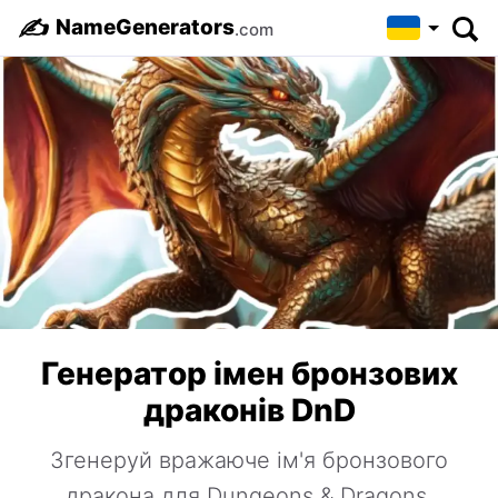
✍️
NameGenerators
.com
Генератор імен бронзових
драконів DnD
Згенеруй вражаюче ім'я бронзового
дракона для Dungeons & Dragons.