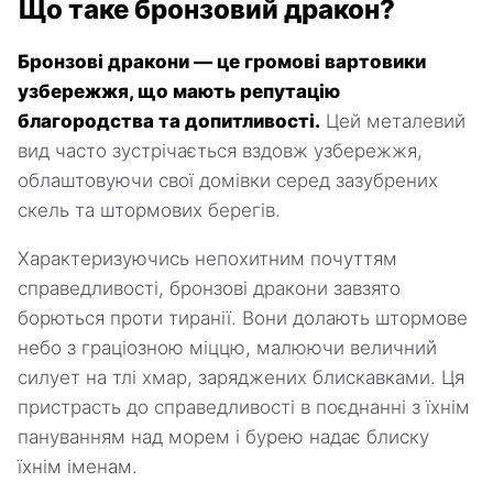
Що таке бронзовий дракон?
Бронзові дракони — це громові вартовики
узбережжя, що мають репутацію
благородства та допитливості.
Цей металевий
вид часто зустрічається вздовж узбережжя,
облаштовуючи свої домівки серед зазубрених
скель та штормових берегів.
Характеризуючись непохитним почуттям
справедливості, бронзові дракони завзято
борються проти тиранії. Вони долають штормове
небо з граціозною міццю, малюючи величний
силует на тлі хмар, заряджених блискавками. Ця
пристрасть до справедливості в поєднанні з їхнім
пануванням над морем і бурею надає блиску
їхнім іменам.