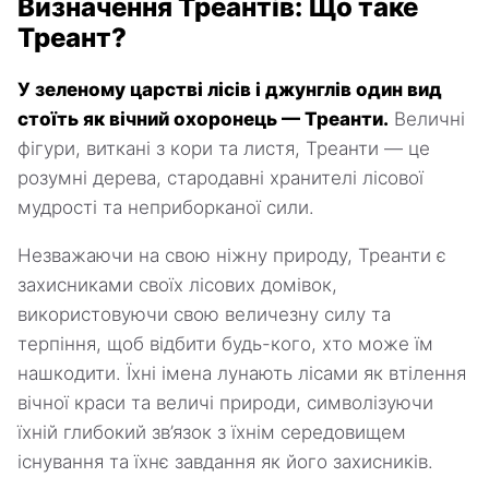
Визначення Треантів: Що таке
Треант?
У зеленому царстві лісів і джунглів один вид
стоїть як вічний охоронець — Треанти.
Величні
фігури, виткані з кори та листя, Треанти — це
розумні дерева, стародавні хранителі лісової
мудрості та неприборканої сили.
Незважаючи на свою ніжну природу, Треанти є
захисниками своїх лісових домівок,
використовуючи свою величезну силу та
терпіння, щоб відбити будь-кого, хто може їм
нашкодити. Їхні імена лунають лісами як втілення
вічної краси та величі природи, символізуючи
їхній глибокий зв’язок з їхнім середовищем
існування та їхнє завдання як його захисників.