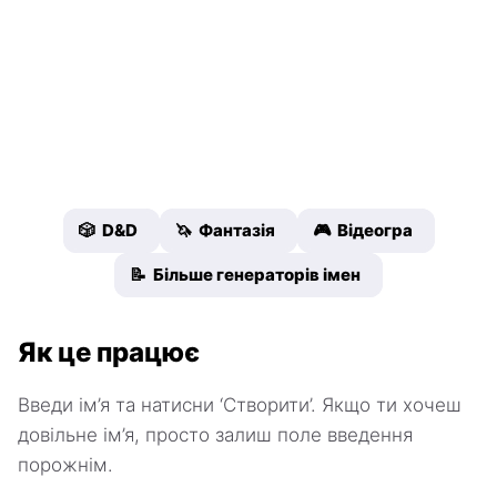
🎲 D&D
🦄 Фантазія
🎮 Відеогра
📝 Більше генераторів імен
Як це працює
Введи ім’я та натисни ‘Створити’. Якщо ти хочеш
довільне ім’я, просто залиш поле введення
порожнім.