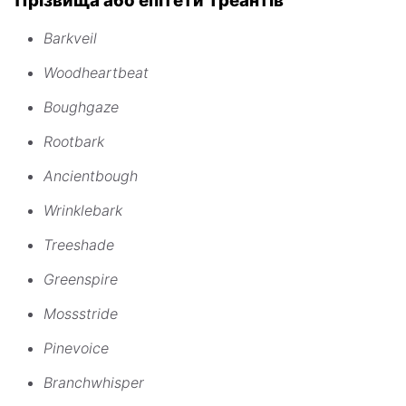
Прізвища або епітети Треантів
Barkveil
Woodheartbeat
Boughgaze
Rootbark
Ancientbough
Wrinklebark
Treeshade
Greenspire
Mossstride
Pinevoice
Branchwhisper