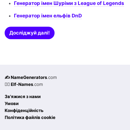
Генератор імен Шуріми з League of Legends
Генератор імен ельфів DnD
Досліджуй далі!
✍️ NameGenerators
.com
🧝‍♀️ Elf-Names
.com
Зв'яжися з нами
Умови
Конфіденційність
Політика файлів cookie