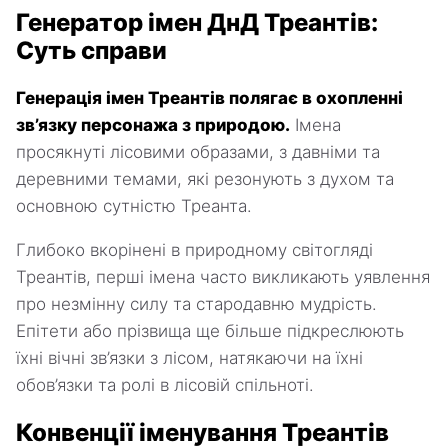
Генератор імен ДнД Треантів:
Суть справи
Генерація імен Треантів полягає в охопленні
зв’язку персонажа з природою.
Імена
просякнуті лісовими образами, з давніми та
деревними темами, які резонують з духом та
основною сутністю Треанта.
Глибоко вкорінені в природному світогляді
Треантів, перші імена часто викликають уявлення
про незмінну силу та стародавню мудрість.
Епітети або прізвища ще більше підкреслюють
їхні вічні зв’язки з лісом, натякаючи на їхні
обов’язки та ролі в лісовій спільноті.
Конвенції іменування Треантів