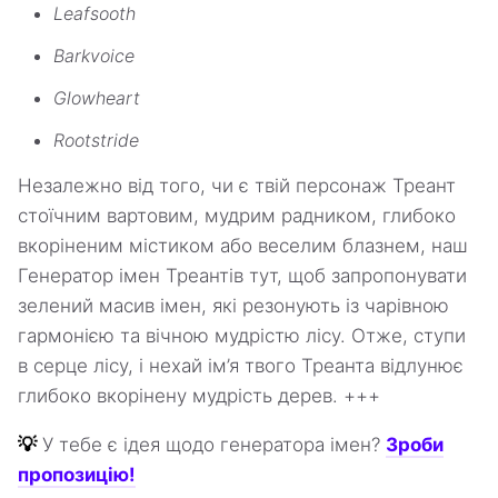
Leafsooth
Barkvoice
Glowheart
Rootstride
Незалежно від того, чи є твій персонаж Треант
стоїчним вартовим, мудрим радником, глибоко
вкоріненим містиком або веселим блазнем, наш
Генератор імен Треантів тут, щоб запропонувати
зелений масив імен, які резонують із чарівною
гармонією та вічною мудрістю лісу. Отже, ступи
в серце лісу, і нехай ім’я твого Треанта відлунює
глибоко вкорінену мудрість дерев. +++
💡
У тебе є ідея щодо генератора імен?
Зроби
пропозицію!