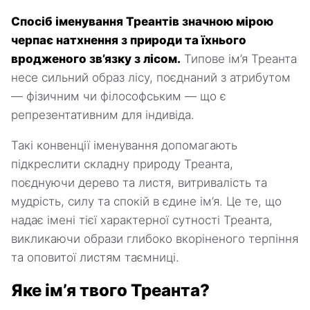
Спосіб іменування Треантів значною мірою
черпає натхнення з природи та їхнього
вродженого зв’язку з лісом.
Типове ім’я Треанта
несе сильний образ лісу, поєднаний з атрибутом
— фізичним чи філософським — що є
репрезентативним для індивіда.
Такі конвенції іменування допомагають
підкреслити складну природу Треанта,
поєднуючи дерево та листя, витривалість та
мудрість, силу та спокій в єдине ім’я. Це те, що
надає імені тієї характерної сутності Треанта,
викликаючи образи глибоко вкоріненого терпіння
та оповитої листям таємниці.
Яке ім’я твого Треанта?