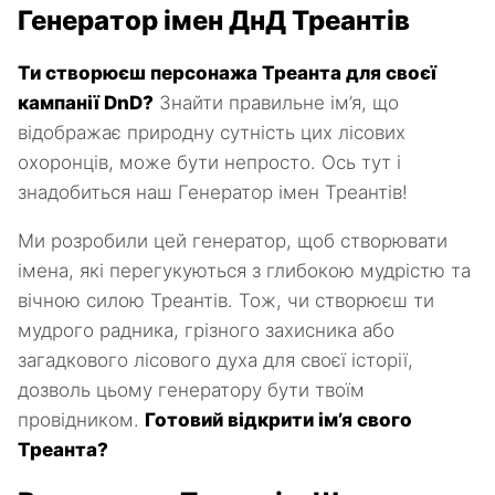
Генератор імен ДнД Треантів
Ти створюєш персонажа Треанта для своєї
кампанії DnD?
Знайти правильне ім’я, що
відображає природну сутність цих лісових
охоронців, може бути непросто. Ось тут і
знадобиться наш Генератор імен Треантів!
Ми розробили цей генератор, щоб створювати
імена, які перегукуються з глибокою мудрістю та
вічною силою Треантів. Тож, чи створюєш ти
мудрого радника, грізного захисника або
загадкового лісового духа для своєї історії,
дозволь цьому генератору бути твоїм
провідником.
Готовий відкрити ім’я свого
Треанта?