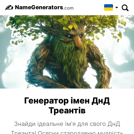
✍️
NameGenerators
.com
Генератор імен ДнД
Треантів
Знайди ідеальне ім'я для свого ДнД
Треанта! Осягни стародавню мудрість