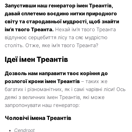
Запустивши наш генератор імен Треантів,
давай сплетемо воєдино нитки природного
світу та стародавньої мудрості, щоб знайти
ім’я твого Треанта.
Нехай ім’я твого Треанта
відлунює серцебиття лісу та сяє мудрістю
століть. Отже, яке ім’я твого Треанта?
Ідеї імен Треантів
Дозволь нам направити твоє коріння до
розлогої крони імен Треантів
– таких же
багатих і різноманітних, як і самі чарівні ліси! Ось
деякі з величних імен Треантів, які може
запропонувати наш генератор:
Чоловічі імена Треантів
Cendroot