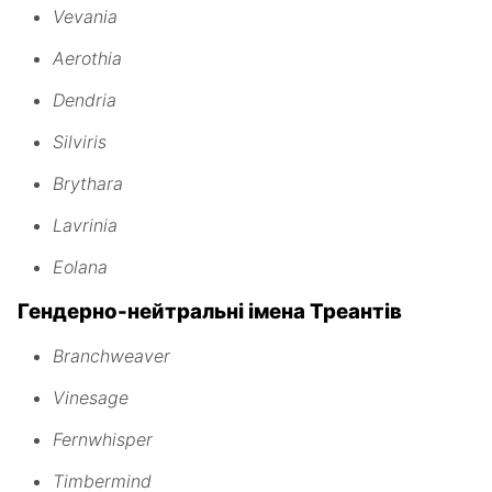
Vevania
Aerothia
Dendria
Silviris
Brythara
Lavrinia
Eolana
Гендерно-нейтральні імена Треантів
Branchweaver
Vinesage
Fernwhisper
Timbermind