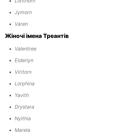
Lorithorn
Jymorn
Varen
Жіночі імена Треантів
Valentree
Elderlyn
Viritorn
Lorphina
Yavith
Drystara
Nylthia
Marela