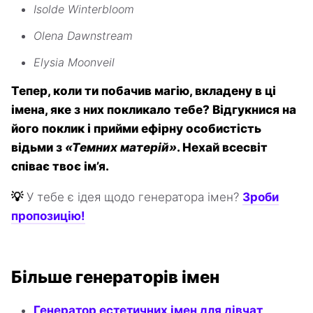
Isolde Winterbloom
Olena Dawnstream
Elysia Moonveil
Тепер, коли ти побачив магію, вкладену в ці
імена, яке з них покликало тебе? Відгукнися на
його поклик і прийми ефірну особистість
відьми з
«Темних матерій»
. Нехай всесвіт
співає твоє ім’я.
💡
У тебе є ідея щодо генератора імен?
Зроби
пропозицію!
Більше генераторів імен
Генератор естетичних імен для дівчат