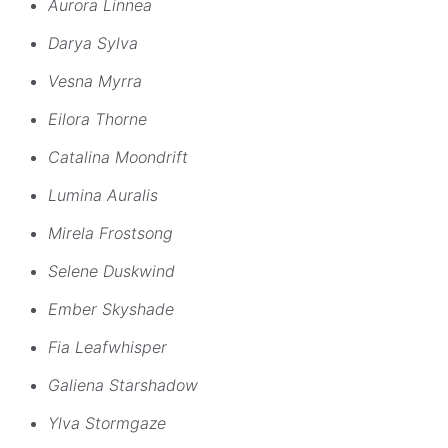
Aurora Linnea
Darya Sylva
Vesna Myrra
Eilora Thorne
Catalina Moondrift
Lumina Auralis
Mirela Frostsong
Selene Duskwind
Ember Skyshade
Fia Leafwhisper
Galiena Starshadow
Ylva Stormgaze