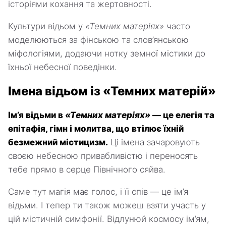
історіями кохання та жертовності.
Культури відьом у
«Темних матеріях»
часто
моделюються за фінською та слов’янською
міфологіями, додаючи нотку земної містики до
їхньої небесної поведінки.
Імена відьом із «Темних матерій»
Ім’я відьми в
«Темних матеріях»
— це елегія та
епітафія, гімн і молитва, що втілює їхній
безмежний містицизм.
Ці імена зачаровують
своєю небесною привабливістю і переносять
тебе прямо в серце Північного сяйва.
Саме тут магія має голос, і її спів — це ім’я
відьми. І тепер ти також можеш взяти участь у
цій містичній симфонії. Відлунюй космосу ім’ям,