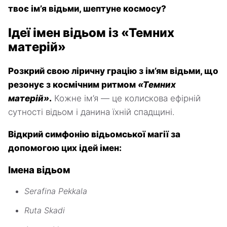
твоє ім’я відьми, шептуне космосу?
Ідеї імен відьом із «Темних
матерій»
Розкрий свою ліричну грацію з ім’ям відьми, що
резонує з космічним ритмом
«Темних
матерій»
.
Кожне ім’я — це колискова ефірній
сутності відьом і данина їхній спадщині.
Відкрий симфонію відьомської магії за
допомогою цих ідей імен:
Імена відьом
Serafina Pekkala
Ruta Skadi