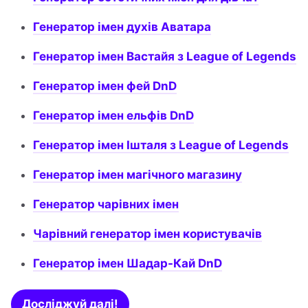
Генератор імен духів Аватара
Генератор імен Вастайя з League of Legends
Генератор імен фей DnD
Генератор імен ельфів DnD
Генератор імен Ішталя з League of Legends
Генератор імен магічного магазину
Генератор чарівних імен
Чарівний генератор імен користувачів
Генератор імен Шадар-Кай DnD
Досліджуй далі!