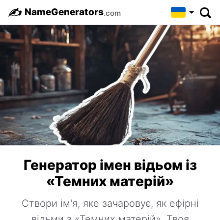
✍️
NameGenerators
.com
Генератор імен відьом із
«Темних матерій»
Створи ім'я, яке зачаровує, як ефірні
відьми з «Темних матерій». Твоя