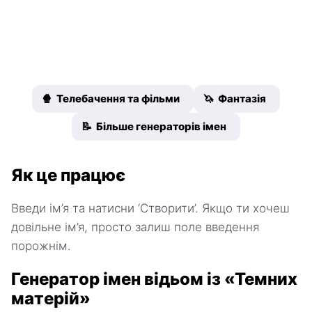
🍿 Телебачення та фільми
🦄 Фантазія
📝 Більше генераторів імен
Як це працює
Введи ім’я та натисни ‘Створити’. Якщо ти хочеш
довільне ім’я, просто залиш поле введення
порожнім.
Генератор імен відьом із «Темних
матерій»