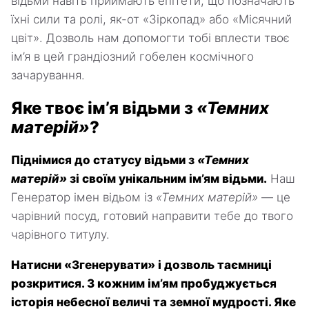
відьми навіть приймають епітети, що позначають
їхні сили та ролі, як-от «Зіркопад» або «Місячний
цвіт». Дозволь нам допомогти тобі вплести твоє
ім’я в цей грандіозний гобелен космічного
зачарування.
Яке твоє ім’я відьми з
«Темних
матерій»
?
Піднімися до статусу відьми з
«Темних
матерій»
зі своїм унікальним ім’ям відьми.
Наш
Генератор імен відьом із
«Темних матерій»
— це
чарівний посуд, готовий направити тебе до твого
чарівного титулу.
Натисни «Згенерувати» і дозволь таємниці
розкритися. З кожним ім’ям пробуджується
історія небесної величі та земної мудрості. Яке