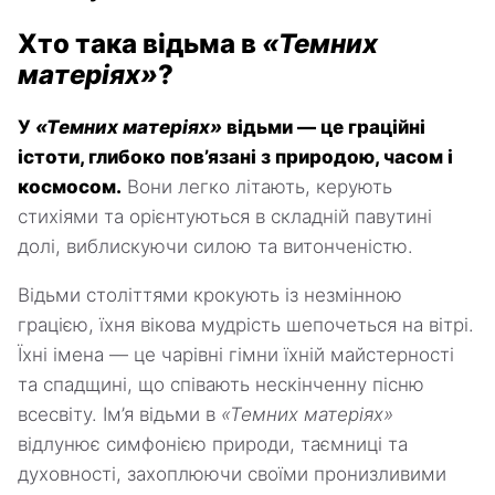
Хто така відьма в
«Темних
матеріях»
?
У
«Темних матеріях»
відьми — це граційні
істоти, глибоко пов’язані з природою, часом і
космосом.
Вони легко літають, керують
стихіями та орієнтуються в складній павутині
долі, виблискуючи силою та витонченістю.
Відьми століттями крокують із незмінною
грацією, їхня вікова мудрість шепочеться на вітрі.
Їхні імена — це чарівні гімни їхній майстерності
та спадщині, що співають нескінченну пісню
всесвіту. Ім’я відьми в
«Темних матеріях»
відлунює симфонією природи, таємниці та
духовності, захоплюючи своїми пронизливими