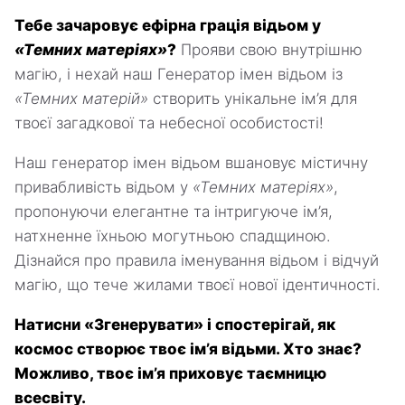
Тебе зачаровує ефірна грація відьом у
«Темних матеріях»
?
Прояви свою внутрішню
магію, і нехай наш Генератор імен відьом із
«Темних матерій»
створить унікальне ім’я для
твоєї загадкової та небесної особистості!
Наш генератор імен відьом вшановує містичну
привабливість відьом у
«Темних матеріях»
,
пропонуючи елегантне та інтригуюче ім’я,
натхненне їхньою могутньою спадщиною.
Дізнайся про правила іменування відьом і відчуй
магію, що тече жилами твоєї нової ідентичності.
Натисни «Згенерувати» і спостерігай, як
космос створює твоє ім’я відьми. Хто знає?
Можливо, твоє ім’я приховує таємницю
всесвіту.