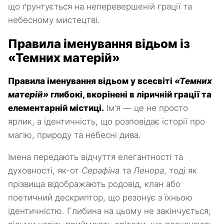
що ґрунтується на неперевершеній грації та
небесному мистецтві.
Правила іменування відьом із
«Темних матерій»
Правила іменування відьом у всесвіті
«Темних
матерій»
глибокі, вкорінені в ліричній грації та
елементарній містиці.
Ім’я — це не просто
ярлик, а ідентичність, що розповідає історії про
магію, природу та небесні дива.
Імена передають відчуття елегантності та
духовності, як-от
Серафіна
та
Ленора
, тоді як
прізвища відображають родовід, клан або
поетичний дескриптор, що резонує з їхньою
ідентичністю. Глибина на цьому не закінчується;