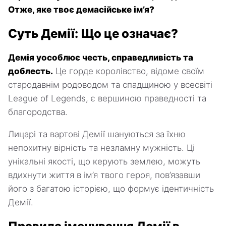
Отже, яке твоє демасійське ім’я?
Суть Демії: Що це означає?
Демія уособлює честь, справедливість та
доблесть.
Це горде королівство, відоме своїм
стародавнім родоводом та спадщиною у всесвіті
League of Legends, є вершиною праведності та
благородства.
Лицарі та вартові Демії шануються за їхню
непохитну вірність та незламну мужність. Ці
унікальні якості, що керують землею, можуть
вдихнути життя в ім’я твого героя, пов’язавши
його з багатою історією, що формує ідентичність
Демії.