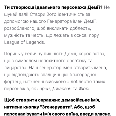
Ти створюєш ідеального персонажа Демії?
Не
шукай далі! Створи його ідентичність за
допомогою нашого Генератора імен Демії,
розробленого, щоб викликати доблесть,
мужність та честь, що лежать в основі лору
League of Legends.
Поринь у величну пишність Демії, королівства,
що є символом непохитного обов’язку та
лицарства. Наш генератор імен створить імена,
що відповідають спадщині цієї благородної
фортеці, натхненні військовою доблестю таких
персонажів, як
Гарен
,
Джарван
та
Фіорі
.
Щоб створити справжнє демасійське ім’я,
натисни кнопку "Згенерувати". Або, щоб
персоналізувати ім’я свого воїна, введи власне.