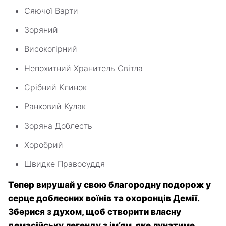
Сяючої Варти
Зоряний
Високогірний
Непохитний Хранитель Світла
Срібний Клинок
Ранковий Кулак
Зоряна Доблесть
Хоробрий
Швидке Правосуддя
Тепер вирушай у свою благородну подорож у
серце доблесних воїнів та охоронців Демії.
Зберися з духом, щоб створити власну
демасійську легенду з ім’ям, яке лунатиме