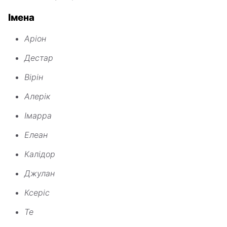
Імена
Аріон
Дестар
Вірін
Алерік
Імарра
Елеан
Калідор
Джулан
Ксеріс
Те