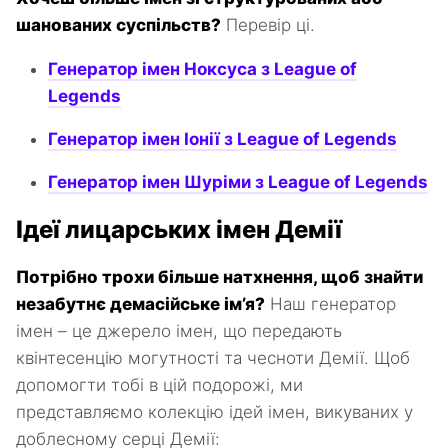
шанованих суспільств?
Перевір ці.
Генератор імен Ноксуса з League of
Legends
Генератор імен Іонії з League of Legends
Генератор імен Шуріми з League of Legends
Ідеї лицарських імен Демії
Потрібно трохи більше натхнення, щоб знайти
незабутнє демасійське ім’я?
Наш генератор
імен – це джерело імен, що передають
квінтесенцію могутності та чесноти Демії. Щоб
допомогти тобі в цій подорожі, ми
представляємо колекцію ідей імен, викуваних у
доблесному серці Демії: