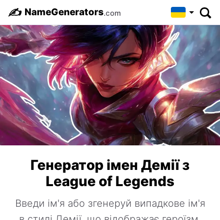
✍️
NameGenerators
.com
Генератор імен Демії з
League of Legends
Введи ім'я або згенеруй випадкове ім'я
в стилі Демії, що відображає героїзм,