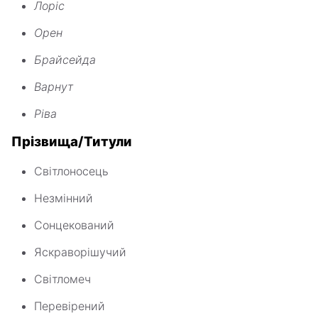
Лоріс
Орен
Брайсейда
Варнут
Ріва
Прізвища/Титули
Світлоносець
Незмінний
Сонцекований
Яскраворішучий
Світломеч
Перевірений