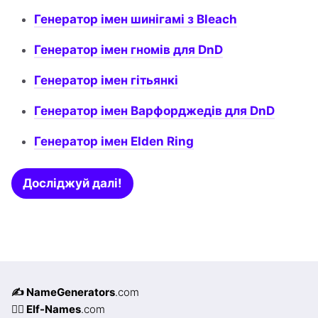
Генератор імен шинігамі з Bleach
Генератор імен гномів для DnD
Генератор імен гітьянкі
Генератор імен Варфорджедів для DnD
Генератор імен Elden Ring
Досліджуй далі!
✍️ NameGenerators
.com
🧝‍♀️ Elf-Names
.com