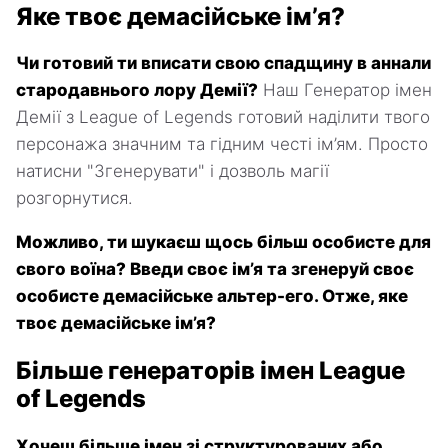
Яке твоє демасійське ім’я?
Чи готовий ти вписати свою спадщину в аннали
стародавнього лору Демії?
Наш Генератор імен
Демії з League of Legends готовий наділити твого
персонажа значним та гідним честі ім’ям. Просто
натисни "Згенерувати" і дозволь магії
розгорнутися.
Можливо, ти шукаєш щось більш особисте для
свого воїна? Введи своє ім’я та згенеруй своє
особисте демасійське альтер-его. Отже, яке
твоє демасійське ім’я?
Більше генераторів імен League
of Legends
Хочеш більше імен зі структурованих або