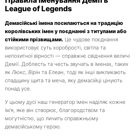
Правила іменування Демії в
League of Legends
Демасійські імена посилаються на традицію
королівських імен у поєднанні з титулами або
стійкими прізвищами.
Це чудове поєднання
використовує суть хоробрості, світла та
непохитної вірності — справжнє свідчення величі
Демії. Доблесть та честь звучать в іменах, таких
як
Люкс
,
Вірін
та
Елеан
, тоді як інші викликають
спадщину щита та меча, яку демасійці цінують
понад усе.
У цьому дусі наш генератор імен наділяє кожне
ім’я, яке він створює, благородством та
могутністю, що личить справжньому
демасійському герою.