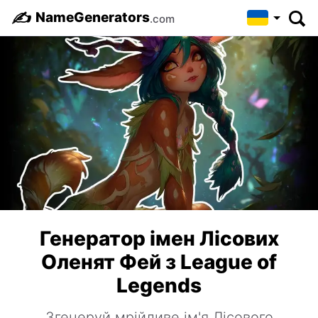
✍️
NameGenerators
.com
Генератор імен Лісових
Оленят Фей з League of
Legends
Згенеруй мрійливе ім'я Лісового