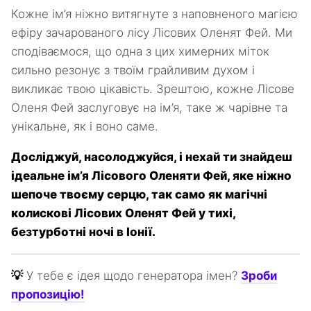
Кожне ім’я ніжно витягнуте з наповненого магією
ефіру зачарованого лісу Лісових Оленят Фей. Ми
сподіваємося, що одна з цих химерних міток
сильно резонує з твоїм грайливим духом і
викликає твою цікавість. Зрештою, кожне Лісове
Оленя Фей заслуговує на ім’я, таке ж чарівне та
унікальне, як і воно саме.
Досліджуй, насолоджуйся, і нехай ти знайдеш
ідеальне ім’я Лісового Оленяти Фей, яке ніжно
шепоче твоєму серцю, так само як магічні
колискові Лісових Оленят Фей у тихі,
безтурботні ночі в Іонії.
💡
У тебе є ідея щодо генератора імен?
Зроби
пропозицію!