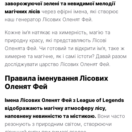
заворожуючої зелені та невидимої мелодії
магічних лісів
через ефірні імена, які створює
наш генератор Лісових Оленят Фей.
Кожне ім’я натякає на химерність, магію та
природну красу, які представляють Лісові
Оленята Фей. Чи готовий ти відкрити ім’я, таке ж
химерне та магічне, як і самі істоти? Давай разом
досліджувати царство Лісових Оленят Фей.
Правила іменування Лісових
Оленят Фей
Імена Лісових Оленят Фей з League of Legends
відображають магічну атмосферу лісу,
наповнену невинністю та містикою.
Вони часто
резонують з природним світом, створюючи