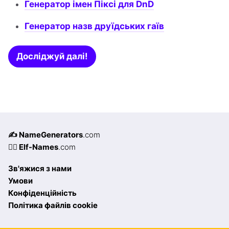
Генератор імен Піксі для DnD
Генератор назв друїдських гаїв
Досліджуй далі!
✍️ NameGenerators
.com
🧝‍♀️ Elf-Names
.com
Зв'яжися з нами
Умови
Конфіденційність
Політика файлів cookie