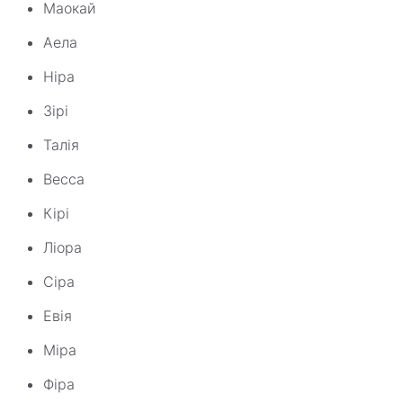
Маокай
Аела
Ніра
Зірі
Талія
Весса
Кірі
Ліора
Сіра
Евія
Міра
Фіра