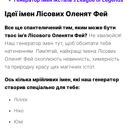
Генератор імен Іксталь з League of Legends
Ідеї імен Лісових Оленят Фей
Все ще спантеличений тим, яким може бути
твоє ім’я Лісового Оленяти Фей?
Не хвилюйся!
Наш генератор імен тут, щоб обсипати тебе
натхненням. Пам’ятай, найкращі імена Лісових
Оленят Фей охоплюють невинність, химерність
та природну красу цих магічних істот.
Ось кілька мрійливих імен, які наш генератор
створив спеціально для тебе:
Ліллія
Ніко
Юмі