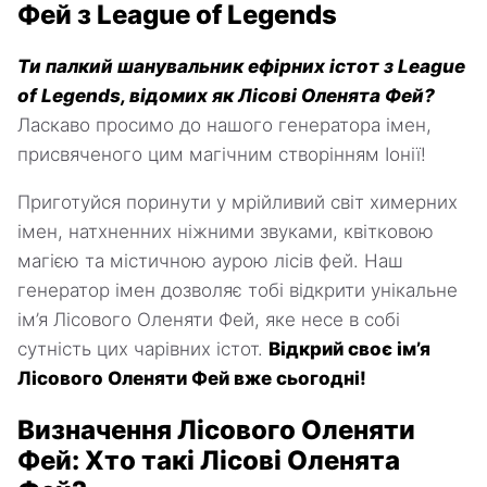
Фей з League of Legends
Ти палкий шанувальник ефірних істот з League
of Legends, відомих як Лісові Оленята Фей?
Ласкаво просимо до нашого генератора імен,
присвяченого цим магічним створінням Іонії!
Приготуйся поринути у мрійливий світ химерних
імен, натхненних ніжними звуками, квітковою
магією та містичною аурою лісів фей. Наш
генератор імен дозволяє тобі відкрити унікальне
ім’я Лісового Оленяти Фей, яке несе в собі
сутність цих чарівних істот.
Відкрий своє ім’я
Лісового Оленяти Фей вже сьогодні!
Визначення Лісового Оленяти
Фей: Хто такі Лісові Оленята