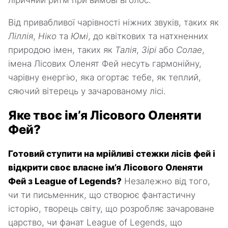
ліричний ритм при вимові вголос.
Від привабливої чарівності ніжних звуків, таких як
Ліллія
,
Ніко
та
Юмі
, до квіткових та натхненних
природою імен, таких як
Талія
,
Зірі
або
Солае
,
імена Лісових Оленят Фей несуть гармонійну,
чарівну енергію, яка огортає тебе, як теплий,
сяючий вітерець у зачарованому лісі.
Яке твоє ім’я Лісового Оленяти
Фей?
Готовий ступити на мрійливі стежки лісів фей і
відкрити своє власне ім’я Лісового Оленяти
Фей з League of Legends?
Незалежно від того,
чи ти письменник, що створює фантастичну
історію, творець світу, що розробляє зачароване
царство, чи фанат League of Legends, що