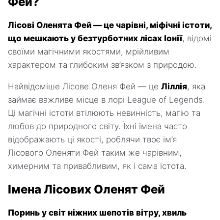
Фей?
Лісові Оленята Фей — це чарівні, міфічні істоти,
що мешкають у безтурботних лісах Іонії
, відомі
своїми магічними якостями, мрійливим
характером та глибоким зв’язком з природою.
Найвідоміше Лісове Оленя Фей — це
Ліллія
, яка
займає важливе місце в лорі League of Legends.
Ці магічні істоти втілюють невинність, магію та
любов до природного світу. Їхні імена часто
відображають ці якості, роблячи твоє ім’я
Лісового Оленяти Фей таким же чарівним,
химерним та привабливим, як і сама істота.
Імена Лісових Оленят Фей
Поринь у світ ніжних шепотів вітру, хвиль