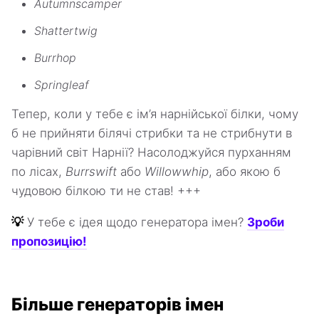
Autumnscamper
Shattertwig
Burrhop
Springleaf
Тепер, коли у тебе є ім’я нарнійської білки, чому
б не прийняти білячі стрибки та не стрибнути в
чарівний світ Нарнії? Насолоджуйся пурханням
по лісах,
Burrswift
або
Willowwhip
, або якою б
чудовою білкою ти не став! +++
💡
У тебе є ідея щодо генератора імен?
Зроби
пропозицію!
Більше генераторів імен