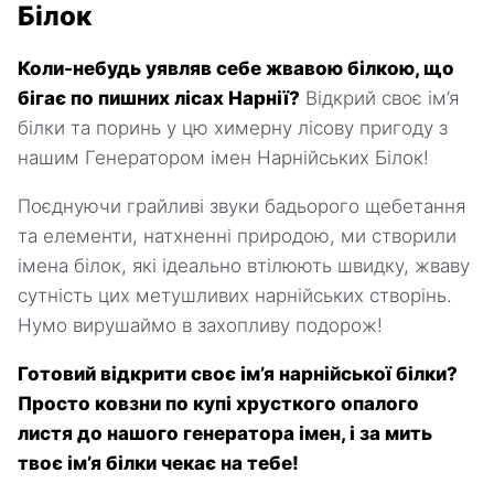
Білок
Коли-небудь уявляв себе жвавою білкою, що
бігає по пишних лісах Нарнії?
Відкрий своє ім’я
білки та поринь у цю химерну лісову пригоду з
нашим Генератором імен Нарнійських Білок!
Поєднуючи грайливі звуки бадьорого щебетання
та елементи, натхненні природою, ми створили
імена білок, які ідеально втілюють швидку, жваву
сутність цих метушливих нарнійських створінь.
Нумо вирушаймо в захопливу подорож!
Готовий відкрити своє ім’я нарнійської білки?
Просто ковзни по купі хрусткого опалого
листя до нашого генератора імен, і за мить
твоє ім’я білки чекає на тебе!