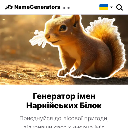
✍️
NameGenerators
.com
Генератор імен
Нарнійських Білок
Приєднуйся до лісової пригоди,
відкривши своє химерне ім'я