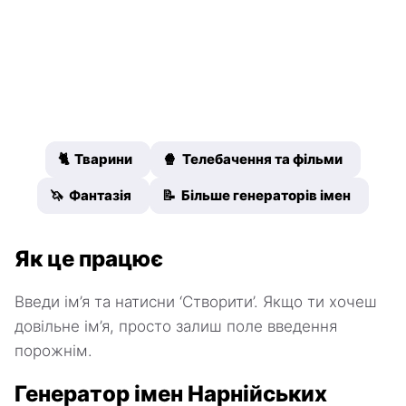
🐈 Тварини
🍿 Телебачення та фільми
🦄 Фантазія
📝 Більше генераторів імен
Як це працює
Введи ім’я та натисни ‘Створити’. Якщо ти хочеш
довільне ім’я, просто залиш поле введення
порожнім.
Генератор імен Нарнійських