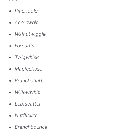
Pineripple
Acornwhir
Walnutwiggle
Forestflit
Twigwhisk
Maplechase
Branchchatter
Willowwhip
Leafscatter
Nutflicker
Branchbounce