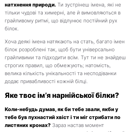
натхнення природи.
Ти зустрінеш імена, які не
тільки чудові та химерні, але й вимовляються в
грайливому ритмі, що відлунює постійний рух
білок.
Хоча деякі імена натякають на стать, багато імен
білок розроблені так, щоб бути універсально
грайливими та підходити всім. Тут ти не знайдеш
строгих правил, що обмежують; натомість,
велика кількість унікальності та несподіванки
додає привабливості кожній білці.
Яке твоє ім’я нарнійської білки?
Коли-небудь думав, як би тебе звали, якби у
тебе був пухнастий хвіст і ти міг стрибати по
листяних кронах?
Зараз настав момент