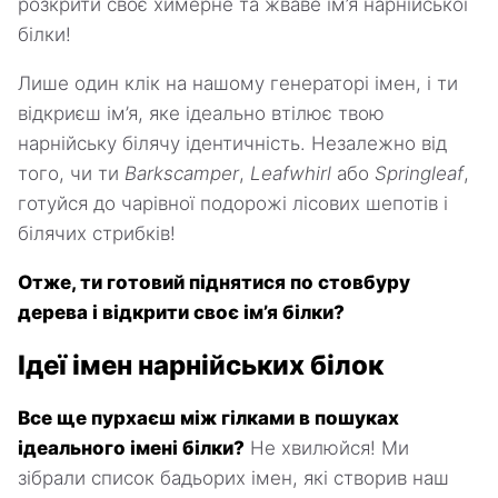
розкрити своє химерне та жваве ім’я нарнійської
білки!
Лише один клік на нашому генераторі імен, і ти
відкриєш ім’я, яке ідеально втілює твою
нарнійську білячу ідентичність. Незалежно від
того, чи ти
Barkscamper
,
Leafwhirl
або
Springleaf
,
готуйся до чарівної подорожі лісових шепотів і
білячих стрибків!
Отже, ти готовий піднятися по стовбуру
дерева і відкрити своє ім’я білки?
Ідеї імен нарнійських білок
Все ще пурхаєш між гілками в пошуках
ідеального імені білки?
Не хвилюйся! Ми
зібрали список бадьорих імен, які створив наш