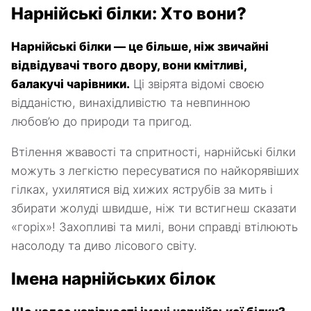
Нарнійські білки: Хто вони?
Нарнійські білки — це більше, ніж звичайні
відвідувачі твого двору, вони кмітливі,
балакучі чарівники.
Ці звірята відомі своєю
відданістю, винахідливістю та невпинною
любов’ю до природи та пригод.
Втілення жвавості та спритності, нарнійські білки
можуть з легкістю пересуватися по найкорявіших
гілках, ухилятися від хижих яструбів за мить і
збирати жолуді швидше, ніж ти встигнеш сказати
«горіх»! Захопливі та милі, вони справді втілюють
насолоду та диво лісового світу.
Імена нарнійських білок