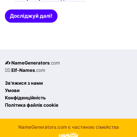
Досліджуй далі!
✍️ NameGenerators
.com
🧝‍♀️ Elf-Names
.com
Зв'яжися з нами
Умови
Конфіденційність
Політика файлів cookie
NameGenerators.com є частиною сімейства