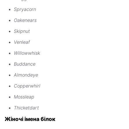
Spryacorn
Oakenears
Skipnut
Venleaf
Willowwhisk
Buddance
Almondeye
Copperwhirl
Mossleap
Thicketdart
Жіночі імена білок