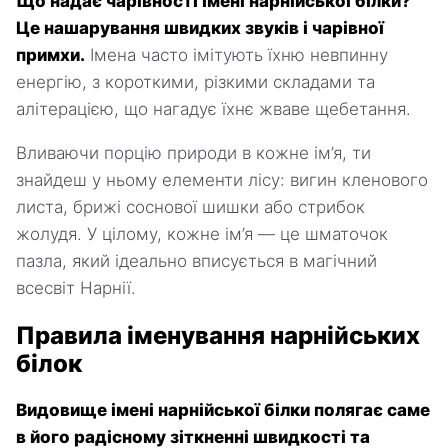
Що надає чарівності імені нарнійської білки?
Це нашарування швидких звуків і чарівної
примхи.
Імена часто імітують їхню невпинну
енергію, з короткими, різкими складами та
алітерацією, що нагадує їхнє жваве щебетання.
Вливаючи порцію природи в кожне ім’я, ти
знайдеш у ньому елементи лісу: вигин кленового
листа, брижі соснової шишки або стрибок
жолудя. У цілому, кожне ім’я — це шматочок
пазла, який ідеально вписується в магічний
всесвіт Нарнії.
Правила іменування нарнійських
білок
Видовище імені нарнійської білки полягає саме
в його радісному зіткненні швидкості та