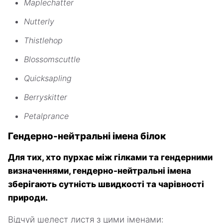
Maplechatter
Nutterly
Thistlehop
Blossomscuttle
Quicksapling
Berryskitter
Petalprance
Гендерно-нейтральні імена білок
Для тих, хто пурхає між гілками та гендерними
визначеннями, гендерно-нейтральні імена
зберігають сутність швидкості та чарівності
природи.
Відчуй шелест листя з цими іменами: