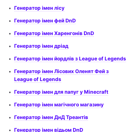
Генератор імен лісу
Генератор імен фей DnD
Генератор імен Харенгонів DnD
Генератор імен дріад
Генератор імен йордлів з League of Legends
Генератор імен Лісових Оленят Фей з
League of Legends
Генератор імен для папуг у Minecraft
Генератор імен магічного магазину
Генератор імен ДнД Треантів
Генератор імен відьом DnD