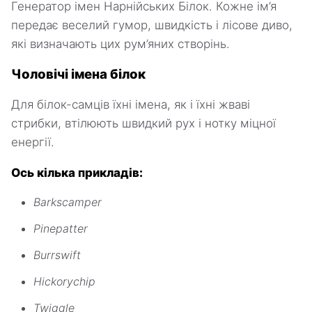
Генератор імен Нарнійських Білок. Кожне ім’я
передає веселий гумор, швидкість і лісове диво,
які визначають цих рум’яних створінь.
Чоловічі імена білок
Для білок-самців їхні імена, як і їхні жваві
стрибки, втілюють швидкий рух і нотку міцної
енергії.
Ось кілька прикладів:
Barkscamper
Pinepatter
Burrswift
Hickorychip
Twiggle