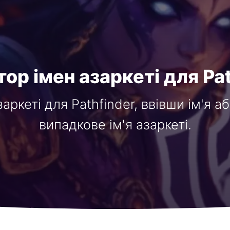
ор імен азаркеті для Pa
заркеті для Pathfinder, ввівши ім'я 
випадкове ім'я азаркеті.