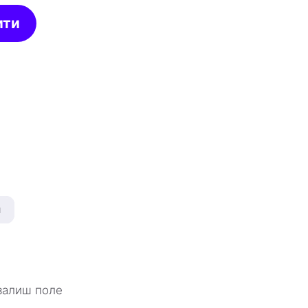
ити
н
 залиш поле