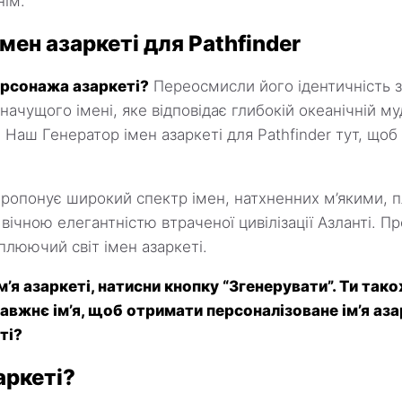
ім.
мен азаркеті для Pathfinder
рсонажа азаркеті?
Переосмисли його ідентичність 
ачущого імені, яке відповідає глибокій океанічній му
 Наш Генератор імен азаркеті для Pathfinder тут, щоб
ропонує широкий спектр імен, натхненних м’якими, 
вічною елегантністю втраченої цивілізації Азланті. П
плюючий світ імен азаркеті.
’я азаркеті, натисни кнопку “Згенерувати”. Ти та
авжнє ім’я, щоб отримати персоналізоване ім’я аза
ті?
аркеті?