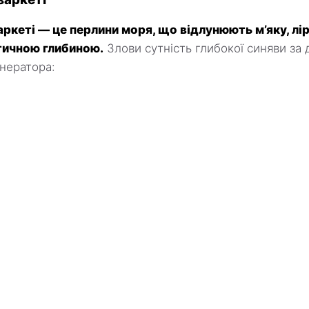
аркеті — це перлини моря, що відлунюють м’яку, лі
стичною глибиною.
Злови сутність глибокої синяви за
енератора: