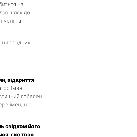
биться на
ладає шлях до
ончені та
ує цих водних
и, відкриття
тор імен
містичний гобелен
оре імен, що
нь свідком його
ися, яке твоє