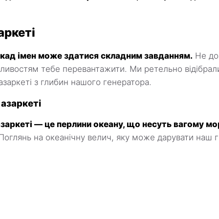
заркеті
скад імен може здатися складним завданням.
Не до
востям тебе перевантажити. Ми ретельно відібрали
азаркеті з глибин нашого генератора.
 азаркеті
азаркеті — це перлини океану, що несуть вагому мо
Поглянь на океанічну велич, яку може дарувати наш 