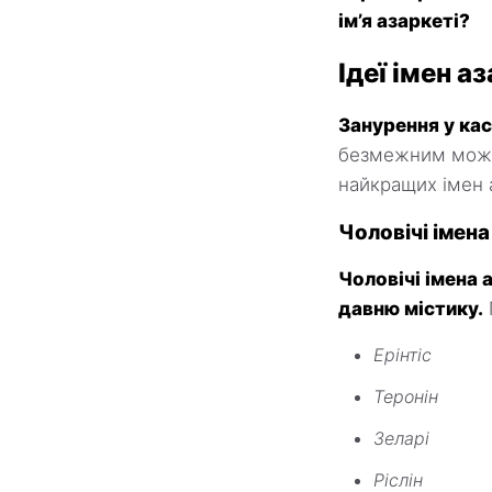
ім’я азаркеті?
Ідеї імен а
Занурення у ка
безмежним можли
найкращих імен 
Чоловічі імена
Чоловічі імена 
давню містику.
Ерінтіс
Теронін
Зеларі
Ріслін