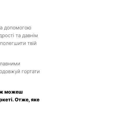
за допомогою
дрості та давнім
 полегшити твій
плавними
родовжуй гортати
кож можеш
ркеті. Отже, яке