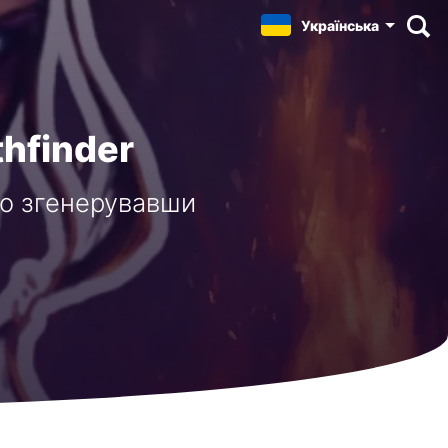
Українська
thfinder
або згенерувавши