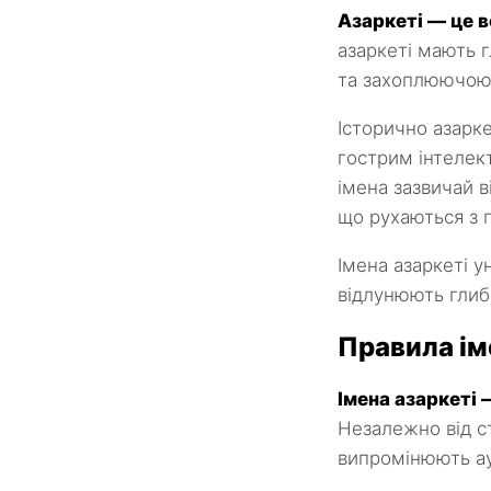
Азаркеті — це в
азаркеті мають 
та захоплюючою
Історично азарке
гострим інтелект
імена зазвичай 
що рухаються з 
Імена азаркеті у
відлунюють глибо
Правила ім
Імена азаркеті 
Незалежно від ст
випромінюють аур