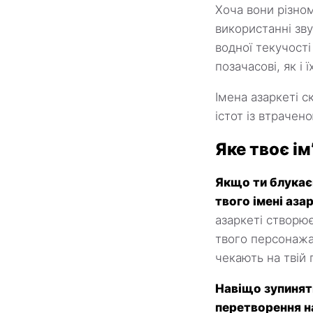
Хоча вони різном
використанні звук
водної текучості
позачасові, як і 
Імена азаркеті ск
істот із втрачен
Яке твоє ім
Якщо ти блукаєш
твого імені аза
азаркеті створює
твого персонажа 
чекають на твій 
Навіщо зупиняти
перетворення на