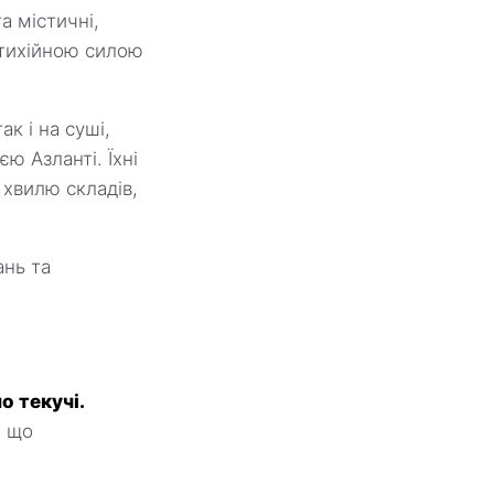
та містичні,
стихійною силою
к і на суші,
ю Азланті. Їхні
 хвилю складів,
ань та
о текучі.
, що