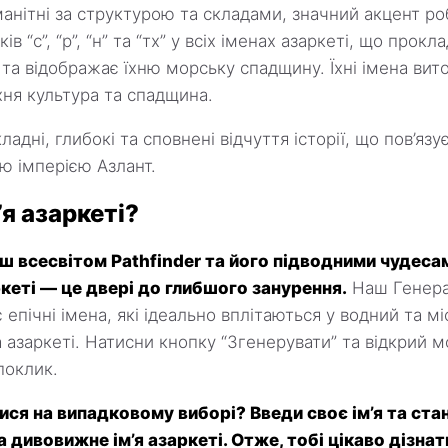
анітні за структурою та складами, значний акцент ро
ів “с”, “р”, “н” та “тх” у всіх іменах азаркеті, що прок
 та відображає їхню морську спадщину. Їхні імена вит
їхня культура та спадщина.
ладні, глибокі та сповнені відчуття історії, що пов’яз
ою імперією Азлант.
’я азаркеті?
 всесвітом Pathfinder та його підводними чудесам
ркеті — це двері до глибшого занурення.
Наш Генера
 епічні імена, які ідеально вплітаються у водний та 
азаркеті. Натисни кнопку “Згенерувати” та відкрий м
поклик.
ся на випадковому виборі? Введи своє ім’я та ста
 дивовижне ім’я азаркеті. Отже, тобі цікаво дізнат