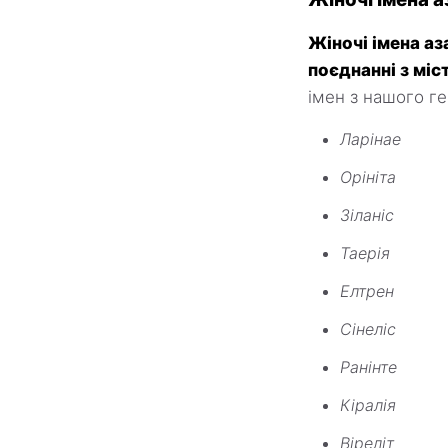
Жіночі імена аз
поєднанні з мі
імен з нашого г
Ларінае
Орініта
Зіланіс
Таерія
Елтрен
Сінеліс
Ранінте
Кіралія
Віреліт