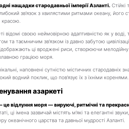
одні нащадки стародавньої імперії Азланті.
Стійкі 
глибокий зв’язок з хвилястими ритмами океану, його 
 красою.
ті відомі своєю неймовірною адаптивністю як у воді, та
ом та таємничим зв’язком із давно забутою цивілізаціє
відображають ці вроджені риси, створюючи мелодійну
плавною грацією моря.
нікальні, наповнені сутністю містичних стародавніх зн
кий водний поклик, що пов’язує їх з їхніми коренями.
енування азаркеті
— це відлуння моря — вируючі, ритмічні та прекрасн
аті, ці імена зазвичай містять м’які та елегантні звуки
у океанічного царства та давньої мудрості Азланті.