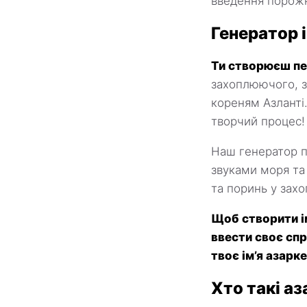
введення порожн
Генератор і
Ти створюєш пе
захоплюючого, зн
кореням Азланті.
творчий процес!
Наш генератор п
звуками моря та 
та поринь у захо
Щоб створити ім
ввести своє спр
твоє ім’я азарке
Хто такі аз