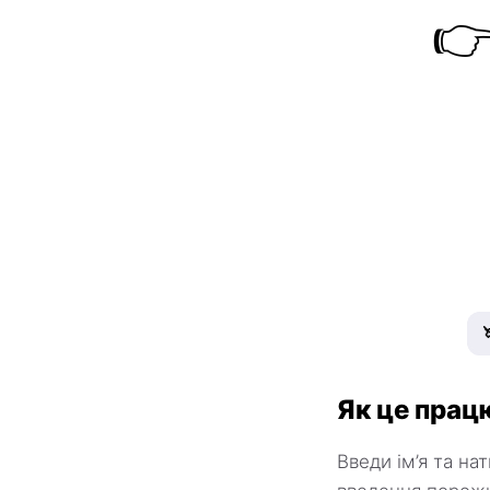

Як це прац
Введи ім’я та на