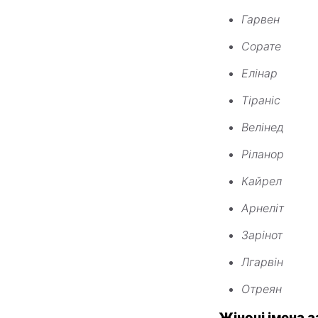
Гарвен
Сорате
Елінар
Тіраніс
Велінед
Ріланор
Кайрел
Арнеліт
Зарінот
Лгарвін
Отреян
Жіночі імена а