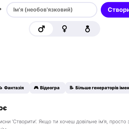

Створ
🦄 Фантазія
🎮 Відеогра
📝 Більше генераторів іме
ює
тисни ‘Створити’. Якщо ти хочеш довільне ім’я, просто