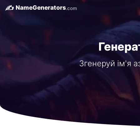
✍️
NameGenerators
.com
Генерат
Згенеруй ім'я а