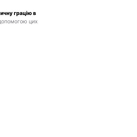
ричну грацію в
 допомогою цих