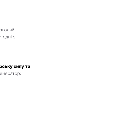
зволяй
 одні з
рську силу та
генератор: