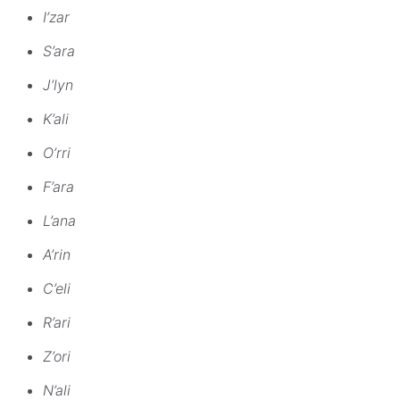
I’zar
S’ara
J’lyn
K’ali
O’rri
F’ara
L’ana
A’rin
C’eli
R’ari
Z’ori
N’ali