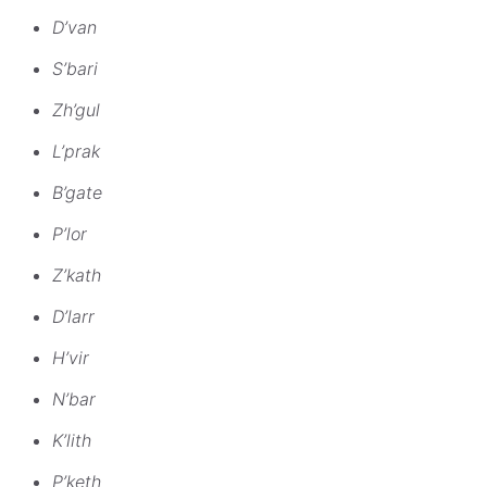
D’van
S’bari
Zh’gul
L’prak
B’gate
P’lor
Z’kath
D’larr
H’vir
N’bar
K’lith
P’keth