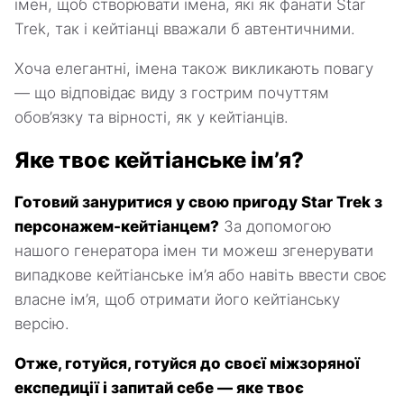
імен, щоб створювати імена, які як фанати Star
Trek, так і кейтіанці вважали б автентичними.
Хоча елегантні, імена також викликають повагу
— що відповідає виду з гострим почуттям
обов’язку та вірності, як у кейтіанців.
Яке твоє кейтіанське ім’я?
Готовий зануритися у свою пригоду Star Trek з
персонажем-кейтіанцем?
За допомогою
нашого генератора імен ти можеш згенерувати
випадкове кейтіанське ім’я або навіть ввести своє
власне ім’я, щоб отримати його кейтіанську
версію.
Отже, готуйся, готуйся до своєї міжзоряної
експедиції і запитай себе — яке твоє