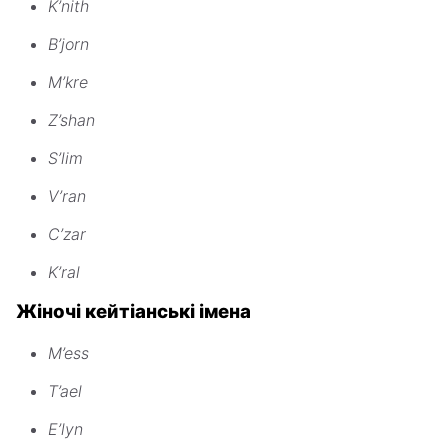
K’nith
B’jorn
M’kre
Z’shan
S’lim
V’ran
C’zar
K’ral
Жіночі кейтіанські імена
M’ess
T’ael
E’lyn