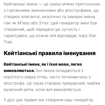
Кейтіанські імена — це суміш м’яких приголосних
з гортанними зімкненнями або апострофами, що
створює елегантні, екзотичні та химерні імена,
такі як
M’ress
або
S’rrel
. Цей генератор імен був
створений, щоб передати цю сутність і
гарантувати, що кожне ім’я відповідає лору Star
Trek.
Кейтіанські правила іменування
Кейтіанські імена, як і їхня мова, легко
вимовляються.
Їхні імена складаються з
короткого рядка літер, часто починаючись з
апострофа. Ця пауза створює прекрасний, майже
музичний ритм, коли ім’я вимовляється.
У дусі цих правил ми створили наш генератор