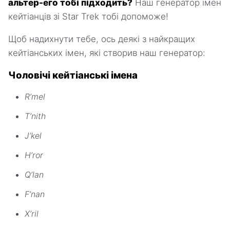
альтер-его тобі підходить?
Наш генератор імен
кейтіанців зі Star Trek тобі допоможе!
Щоб надихнути тебе, ось деякі з найкращих
кейтіанських імен, які створив наш генератор:
Чоловічі кейтіанські імена
R’mel
T’nith
J’kel
H’ror
Q’lan
F’nan
X’ril