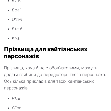
R’tok
E’dal
O’zan
F’thul
K’val
Прізвища для кейтіанських
персонажів
Прізвища, хоча й не є обов’язковими, можуть
додати глибини до передісторії твого персонажа.
Ось кілька прикладів для твоїх кейтіанських
персонажів:
F’kar
G’lav