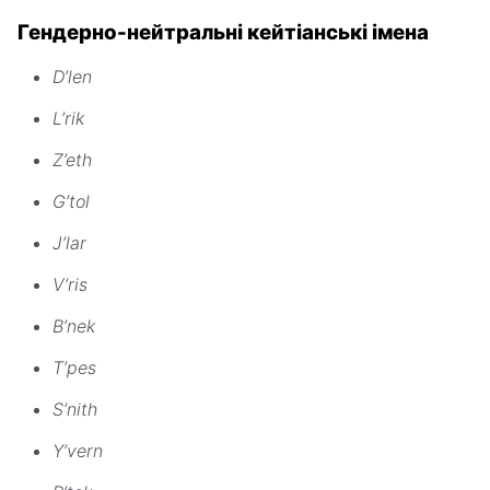
Гендерно-нейтральні кейтіанські імена
D’len
L’rik
Z’eth
G’tol
J’lar
V’ris
B’nek
T’pes
S’nith
Y’vern