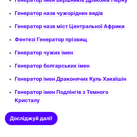
Генератор імен Вершників Драконів Перну
Генератор назв чужорідних видів
Генератор назв міст Центральної Африки
Фентезі Генератор прізвищ
Генератор чужих імен
Генератор болгарських імен
Генератор імен Драконячих Куль Хакаїшін
Генератор імен Подлінгів з Темного
Кристалу
Досліджуй далі!