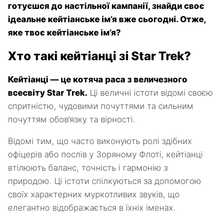
готуєшся до настільної кампанії, знайди своє
ідеальне кейтіанське ім’я вже сьогодні. Отже,
яке твоє кейтіанське ім’я?
Хто такі кейтіанці зі Star Trek?
Кейтіанці — це котяча раса з величезного
всесвіту Star Trek.
Ці величні істоти відомі своєю
спритністю, чудовими почуттями та сильним
почуттям обов’язку та вірності.
Відомі тим, що часто виконують ролі здібних
офіцерів або послів у Зоряному Флоті, кейтіанці
втілюють баланс, точність і гармонію з
природою. Ці істоти спілкуються за допомогою
своїх характерних муркотливих звуків, що
елегантно відображається в їхніх іменах.