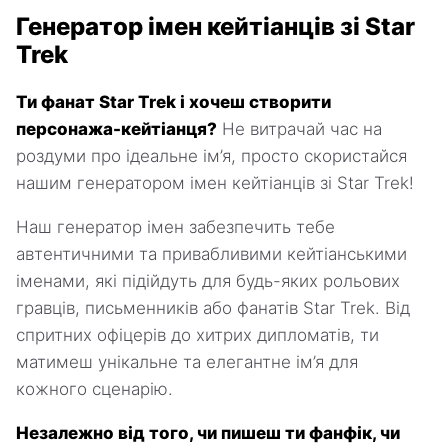
Генератор імен кейтіанців зі Star
Trek
Ти фанат Star Trek і хочеш створити
персонажа-кейтіанця?
Не витрачай час на
роздуми про ідеальне ім’я, просто скористайся
нашим генератором імен кейтіанців зі Star Trek!
Наш генератор імен забезпечить тебе
автентичними та привабливими кейтіанськими
іменами, які підійдуть для будь-яких рольових
гравців, письменників або фанатів Star Trek. Від
спритних офіцерів до хитрих дипломатів, ти
матимеш унікальне та елегантне ім’я для
кожного сценарію.
Незалежно від того, чи пишеш ти фанфік, чи