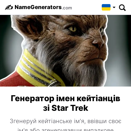
✍️
NameGenerators
.com
Генератор імен кейтіанців
зі Star Trek
Згенеруй кейтіанське ім'я, ввівши своє
ім'я або згенерувавши випадкове