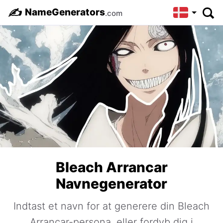
✍️
NameGenerators
.com
Bleach Arrancar
Navnegenerator
Indtast et navn for at generere din Bleach
Arrancar-persona, eller fordyb dig i