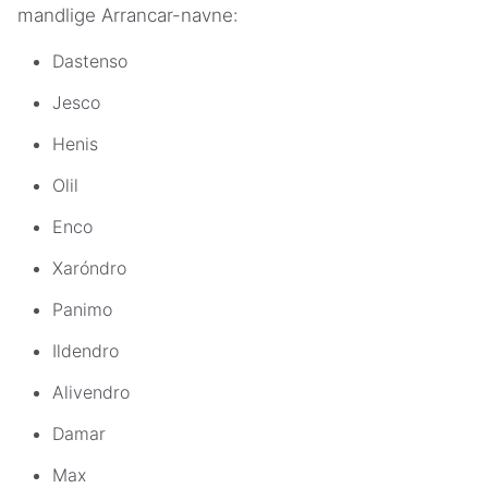
mandlige Arrancar-navne:
Dastenso
Jesco
Henis
Olil
Enco
Xaróndro
Panimo
Ildendro
Alivendro
Damar
Max