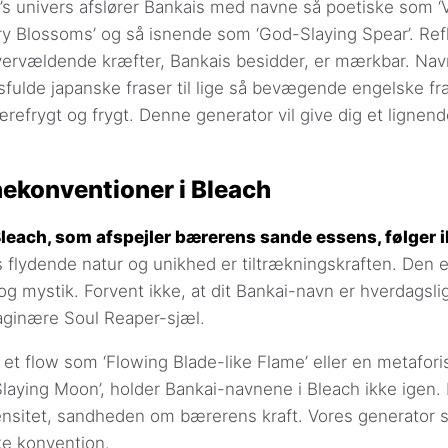
ch’s univers afslører Bankais med navne så poetiske som ‘V
y Blossoms’ og så isnende som ‘God-Slaying Spear’. Ref
ervældende kræfter, Bankais besidder, er mærkbar. Na
fulde japanske fraser til lige så bevægende engelske fras
refrygt og frygt. Denne generator vil give dig et lignend
ekonventioner i Bleach
leach, som afspejler bærerens sande essens, følger i
 flydende natur og unikhed er tiltrækningskraften. Den 
og mystik. Forvent ikke, at dit Bankai-navn er hverdagslig
aginære Soul Reaper-sjæl.
et flow som ‘Flowing Blade-like Flame’ eller en metafor
laying Moon’, holder Bankai-navnene i Bleach ikke igen.
sitet, sandheden om bærerens kraft. Vores generator s
ke konvention.