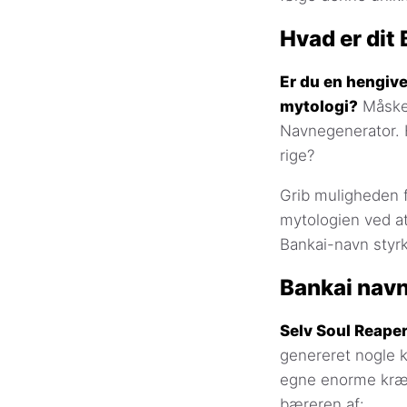
Hvad er dit
Er du en hengive
mytologi?
Måske 
Navnegenerator. H
rige?
Grib muligheden fo
mytologien ved at
Bankai-navn styrk
Bankai navn
Selv Soul Reaper
genereret nogle k
egne enorme kræf
bæreren af: