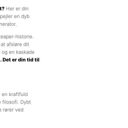
t?
Her er din
spejler en dyb
nerator.
eaper-historie.
at afsløre dit
le og en kaskade
et er din tid til
en kraftfuld
filosofi. Dybt
 rører ved