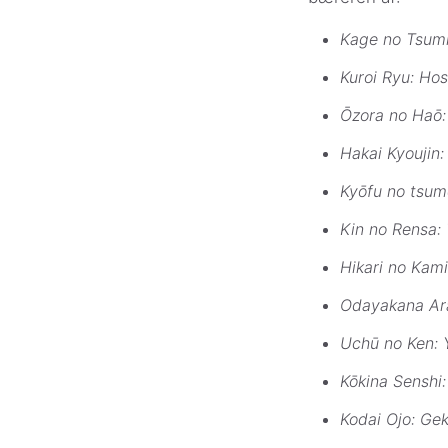
Kage no Tsumi
Kuroi Ryu: Ho
Ōzora no Haō:
Hakai Kyoujin
Kyōfu no tsum
Kin no Rensa: 
Hikari no Kam
Odayakana Ara
Uchū no Ken: 
Kōkina Senshi:
Kodai Ojo: Ge