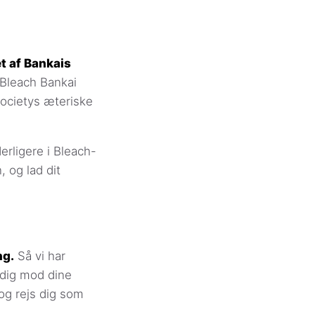
et af Bankais
 Bleach Bankai
Societys æteriske
erligere i Bleach-
 og lad dit
ng.
Så vi har
 dig mod dine
og rejs dig som