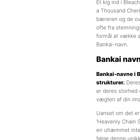
Et kig ind i Blea
a Thousand Cherr
bæreren og de ov
ofte fra stemnings
formål at vække æ
Bankai-navn.
Bankai navn
Bankai-navne i B
strukturer.
Deres
er deres storhed 
vægten af din im
Uanset om det er 
‘Heavenly Chain S
en uhæmmet inten
følge denne unik