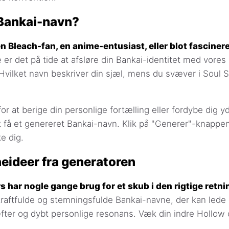
 Bankai-navn?
n Bleach-fan, en anime-entusiast, eller blot fasciner
er det på tide at afsløre din Bankai-identitet med vores
vilket navn beskriver din sjæl, mens du svæver i Soul 
r at berige din personlige fortælling eller fordybe dig yd
 få et genereret Bankai-navn. Klik på "Generer"-knappen,
e dig.
eideer fra generatoren
s har nogle gange brug for et skub i den rigtige retni
raftfulde og stemningsfulde Bankai-navne, der kan lede
ter og dybt personlige resonans. Væk din indre Hollow 