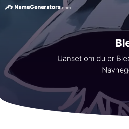
✍️
NameGenerators
.com
Bl
Uanset om du er Blea
Navnege