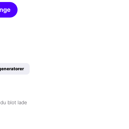
inge
generatorer
 du blot lade