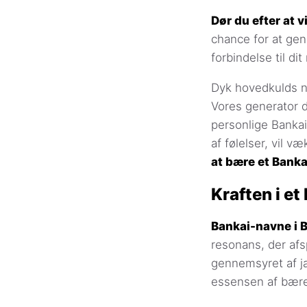
Dør du efter at 
chance for at gen
forbindelse til d
Dyk hovedkulds n
Vores generator dr
personlige Bankai
af følelser, vil v
at bære et Banka
Kraften i e
Bankai-navne i Bl
resonans, der afs
gennemsyret af j
essensen af bære