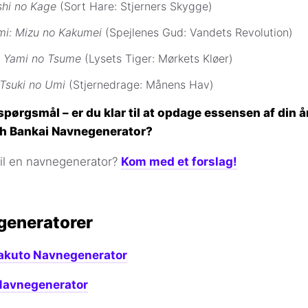
shi no Kage
(Sort Hare: Stjerners Skygge)
i: Mizu no Kakumei
(Spejlenes Gud: Vandets Revolution)
a: Yami no Tsume
(Lysets Tiger: Mørkets Kløer)
 Tsuki no Umi
(Stjernedrage: Månens Hav)
 spørgsmål – er du klar til at opdage essensen af din å
h Bankai Navnegenerator?
til en navnegenerator?
Kom med et forslag!
generatorer
akuto Navnegenerator
Navnegenerator