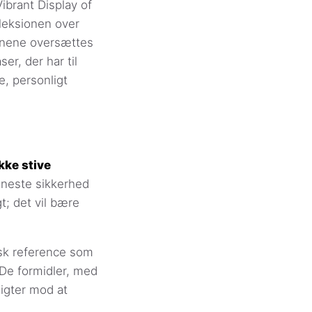
ibrant Display of
leksionen over
vnene oversættes
er, der har til
e, personligt
kke stive
eneste sikkerhed
t; det vil bære
isk reference som
 De formidler, med
igter mod at