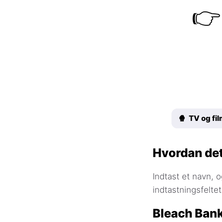
👉
🍿 TV og fi
Hvordan det
Indtast et navn, o
indtastningsfelte
Bleach Ban