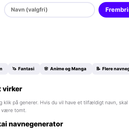
Frembr
lm
🦄 Fantasi
🌸 Anime og Manga
📝 Flere navne
 virker
g klik på generer. Hvis du vil have et tilfældigt navn, skal
t være tomt.
kai navnegenerator