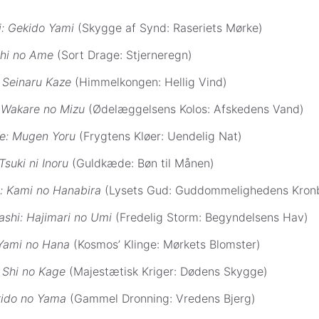
: Gekido Yami
(Skygge af Synd: Raseriets Mørke)
shi no Ame
(Sort Drage: Stjerneregn)
 Seinaru Kaze
(Himmelkongen: Hellig Vind)
: Wakare no Mizu
(Ødelæggelsens Kolos: Afskedens Vand)
e: Mugen Yoru
(Frygtens Kløer: Uendelig Nat)
Tsuki ni Inoru
(Guldkæde: Bøn til Månen)
i: Kami no Hanabira
(Lysets Gud: Guddommelighedens Kron
shi: Hajimari no Umi
(Fredelig Storm: Begyndelsens Hav)
Yami no Hana
(Kosmos’ Klinge: Mørkets Blomster)
 Shi no Kage
(Majestætisk Kriger: Dødens Skygge)
kido no Yama
(Gammel Dronning: Vredens Bjerg)