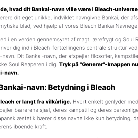
vide, hvad dit Bankai-navn ville være i Bleach-universe
erere dit eget unikke, indviklet navngivne Bankai, der af
it mytiske blad, ved hjælp af vores Bleach Bankai Navnege
ed i en verden gennemsyret af magt, ærefrygt og Soul R
iver dig ind i Bleach-fortællingens centrale struktur ved 
-navn. Dit Bankai-navn, der afspejler filosofier, kampsti
ække Soul Reaperen i dig.
Tryk på "Generer"-knappen nu. D
i-navn.
t Bankai-navn: Betydning i Bleach
each er langt fra vilkårlige.
Hvert enkelt genlyder med 
pejler bærerens sjæl, deres kampstil og deres personlige 
apansk æstetik bærer disse navne ikke kun betydning, de
rens iboende kraft.