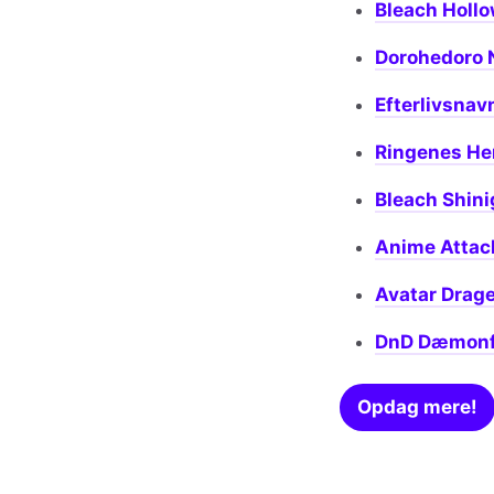
Bleach Holl
Dorohedoro 
Efterlivsnav
Ringenes He
Bleach Shin
Anime Attac
Avatar Drag
DnD Dæmonf
Opdag mere!