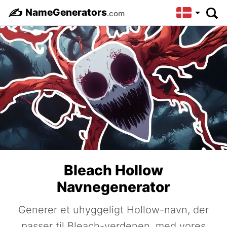
✍️
NameGenerators
.com
Bleach Hollow
Navnegenerator
Generer et uhyggeligt Hollow-navn, der
passer til Bleach-verdenen, med vores