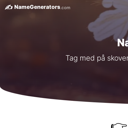
✍️
NameGenerators
.com
N
Tag med på skoven
👉