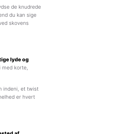
rydse de knudrede
end du kan sige
 ved skovens
tige lyde og
i med korte,
 indeni, et twist
 helhed er hvert
nstød af