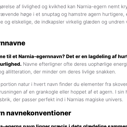
ørelse af livlighed og kvikhed kan Narnia-egern nemt k
vævende høge i et snuptag og hamstre agern hurtigere, 
e og elskelige, de indkapsler virkelig glæden og undren
rnnavne
e til et Narnia-egernnavn? Det er en lagdeling af hur
urlighed.
Navne efterligner ofte deres uophørlige energ
g allitteration, der minder om deres livlige snakken.
 portion natur i hvert navn finder du elementer fra skoven
rusningen af en grankogle eller hoppet af et agern. I sin
sbrik, der passer perfekt ind i Narnias magiske univers.
rn navnekonventioner
ia-egerns navn ligger præcis i dets glædelige samme