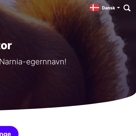
Dansk
or
 Narnia-egernnavn!
inge