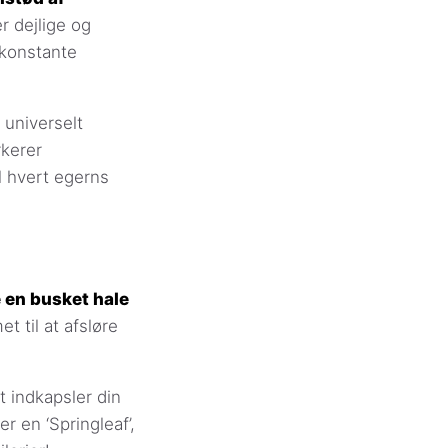
r dejlige og
 konstante
 universelt
rkerer
l hvert egerns
e en busket hale
t til at afsløre
t indkapsler din
r en ‘Springleaf’,