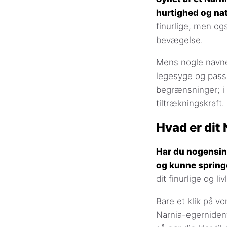
hurtighed og nat
finurlige, men og
bevægelse.
Mens nogle navne
legesyge og passe
begrænsninger; i 
tiltrækningskraft.
Hvad er dit
Har du nogensind
og kunne spring
dit finurlige og l
Bare et klik på v
Narnia-egernidenti