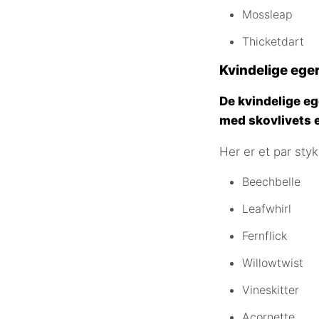
Mossleap
Thicketdart
Kvindelige eg
De kvindelige eg
med skovlivets 
Her er et par styk
Beechbelle
Leafwhirl
Fernflick
Willowtwist
Vineskitter
Acornette