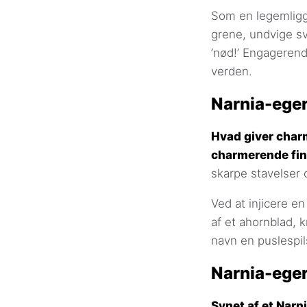
Som en legemligg
grene, undvige s
’nød!’ Engagerend
verden.
Narnia-ege
Hvad giver charm
charmerende fin
skarpe stavelser o
Ved at injicere en
af et ahornblad, k
navn en puslespil
Narnia-ege
Synet af et Narn