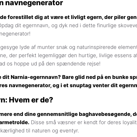
rn navnegenerator
e forestillet dig at være et livligt egern, der piler g
pdag dit egernnavn, og dyk ned i dette finurlige skove
negenerator!
legesyge lyde af munter snak og naturinspirerede eleme
ne, der perfekt legemliggør den hurtige, livlige essens af
ad os hoppe ud på den spændende rejse!
ge dit Narnia-egernnavn? Bare glid ned på en bunke sp
ores navnegenerator, og i et snuptag venter dit egern
n: Hvem er de?
 mere end dine gennemsnitlige baghavebesøgende, de
armetrolde.
Disse små væsner er kendt for deres loyali
kærlighed til naturen og eventyr.