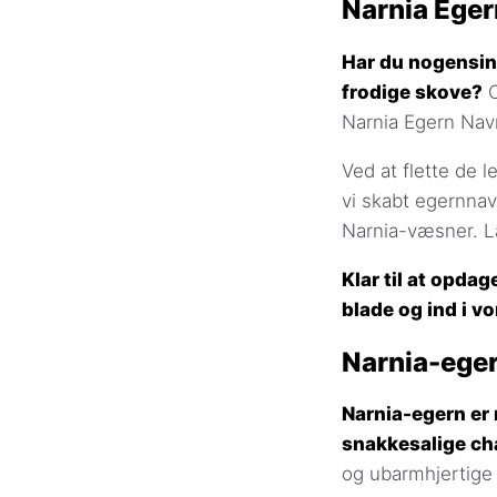
Narnia Ege
Har du nogensind
frodige skove?
O
Narnia Egern Nav
Ved at flette de 
vi skabt egernnav
Narnia-væsner. L
Klar til at opda
blade og ind i v
Narnia-eger
Narnia-egern er
snakkesalige ch
og ubarmhjertige 