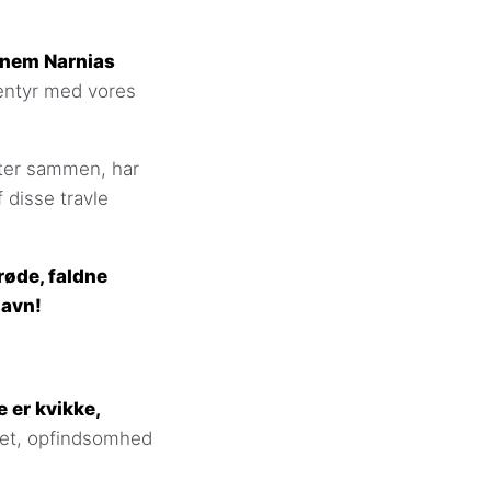
ennem Narnias
ventyr med vores
nter sammen, har
 disse travle
røde, faldne
navn!
 er kvikke,
tet, opfindsomhed