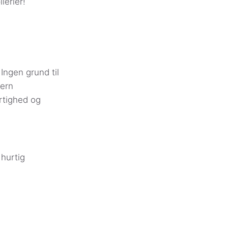
lerier!
Ingen grund til
gern
rtighed og
 hurtig