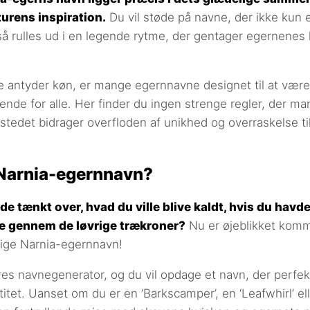
urens inspiration.
Du vil støde på navne, der ikke kun e
så rulles ud i en legende rytme, der gentager egernenes
 antyder køn, er mange egernnavne designet til at være
nde for alle. Her finder du ingen strenge regler, der ma
stedet bidrager overfloden af unikhed og overraskelse ti
 Narnia-egernnavn?
e tænkt over, hvad du ville blive kaldt, hvis du havd
e gennem de løvrige trækroner?
Nu er øjeblikket komme
ivlige Narnia-egernnavn!
ores navnegenerator, og du vil opdage et navn, der perfek
tet. Uanset om du er en ‘Barkscamper’, en ‘Leafwhirl’ elle