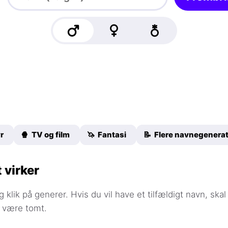
r
🍿 TV og film
🦄 Fantasi
📝 Flere navnegenerat
 virker
g klik på generer. Hvis du vil have et tilfældigt navn, skal
t være tomt.