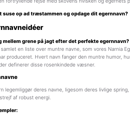
l en fortryllende rejse med skovens hvisken og egernets pi
l at suse op ad træstammen og opdage dit egernnavn?
rnnavneidéer
g mellem grene på jagt efter det perfekte egernnavn?
 samlet en liste over muntre navne, som vores Narnia E
ar produceret. Hvert navn fanger den muntre humor, hu
der definerer disse rosenkindede væsner.
nnavne
n legemliggør deres navne, ligesom deres livlige spring,
trejf af robust energi.
empler: