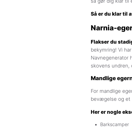
så gør dig klar ti
Så er du klar ti
Narnia-ege
Flakser du stadi
bekymring! Vi har
Navnegenerator h
skovens undren, 
Mandlige eger
For mandlige eger
bevægelse og et s
Her er nogle eks
Barkscamper