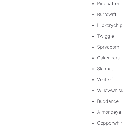
Pinepatter
Burrswift
Hickorychip
Twiggle
Spryacorn
Oakenears
Skipnut
Venleaf
Willowwhisk
Buddance
Almondeye
Copperwhirl