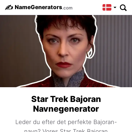
✍️
NameGenerators
.com
Star Trek Bajoran
Navnegenerator
Leder du efter det perfekte Bajoran-
navn? Vores Star Trek Bajoran