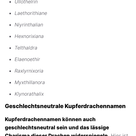
Ullothelrin
Laethorithiane
Niyrinthalian
Hexnorixiana
Telthaldra
Elaenoethir
Raxlyrnixoria
Myxthillanora
Klynorathalix
Geschlechtsneutrale Kupferdrachennamen
Kupferdrachennamen können auch
geschlechtsneutral sein und das lässige
Charisma dieser Drachen widerspiegeln.
Hier ist