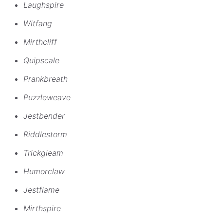
Laughspire
Witfang
Mirthcliff
Quipscale
Prankbreath
Puzzleweave
Jestbender
Riddlestorm
Trickgleam
Humorclaw
Jestflame
Mirthspire