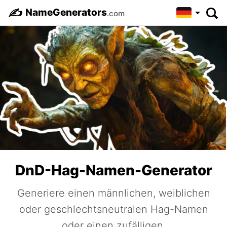
✍️
NameGenerators
.com
DnD-Hag-Namen-Generator
Generiere einen männlichen, weiblichen
oder geschlechtsneutralen Hag-Namen
oder einen zufälligen.