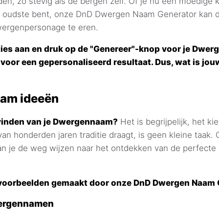
jden, zo stevig als de bergen zelf. Of je nu een moedige k
e oudste bent, onze DnD Dwergen Naam Generator kan 
ergenpersonage te eren.
ties aan en druk op de "Genereer"-knop voor je Dwer
 voor een gepersonaliseerd resultaat. Dus, wat is jou
am ideeën
vinden van je Dwergennaam?
Het is begrijpelijk, het k
van honderden jaren traditie draagt, is geen kleine taak.
n je de weg wijzen naar het ontdekken van de perfecte 
e voorbeelden gemaakt door onze DnD Dwergen Naam 
wergennamen