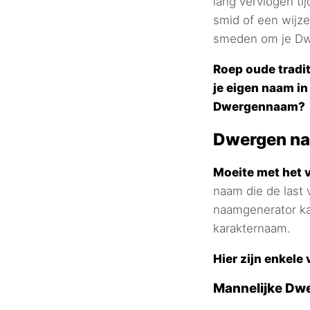
lang vervlogen ti
smid of een wijz
smeden om je Dw
Roep oude tradi
je eigen naam in
Dwergennaam?
Dwergen na
Moeite met het 
naam die de last 
naamgenerator ka
karakternaam.
Hier zijn enkel
Mannelijke D