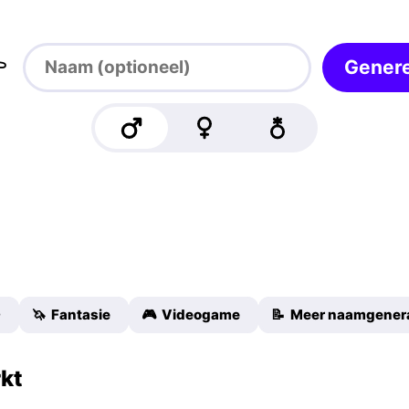

Gener
D
🦄 Fantasie
🎮 Videogame
📝 Meer naamgener
kt