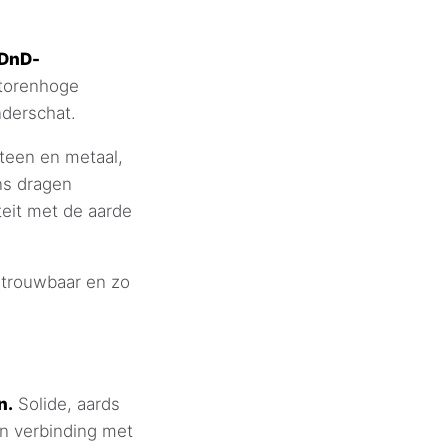
 DnD-
 torenhoge
derschat.
teen en metaal,
ns dragen
teit met de aarde
betrouwbaar en zo
n.
Solide, aards
n verbinding met