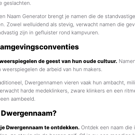
e geslachten.
 Naam Generator brengt je namen die de standvastige
. Zowel welluidend als stevig, verwacht namen die ge
dvastig zijn in gefluister rond kampvuren.
amgevingsconventies
erspiegelen de geest van hun oude cultuur.
Namen 
en weerspiegelen de arbeid van hun makers.
aditioneel, Dwergennamen vieren vaak hun ambacht, milit
Verwacht harde medeklinkers, zware klinkers en een ritme
 een aambeeld.
w Dwergennaam?
om je Dwergennaam te ontdekken.
Ontdek een naam die 