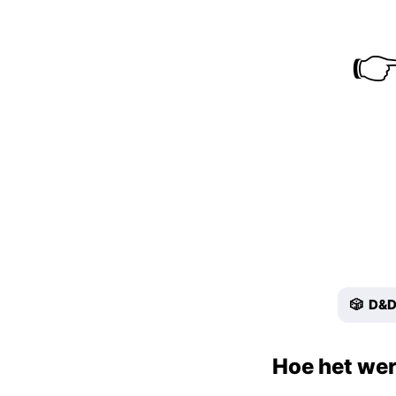

🎲 D&
Hoe het wer