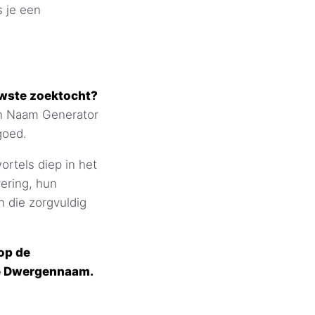
s je een
uwste zoektocht?
n Naam Generator
goed.
tels diep in het
ering, hun
 die zorgvuldig
op de
de Dwergennaam.