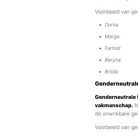
Voorbeeld van g
Dorna
Marga
Farhild
Beryna
Brilda
Genderneutra
Genderneutrale 
vakmanschap.
N
de onwrikbare gee
Voorbeeld van g