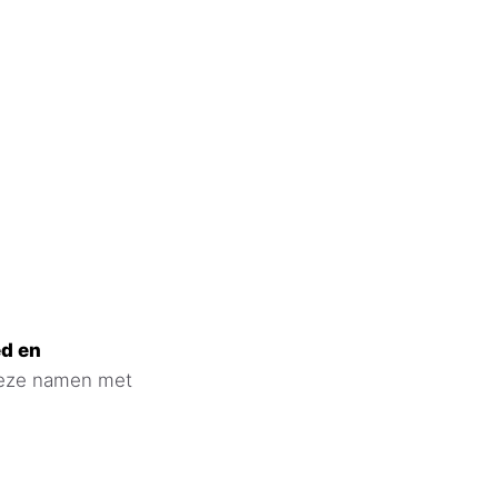
d en
deze namen met