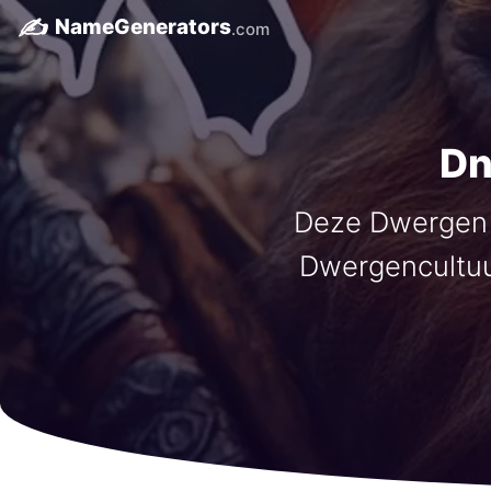
✍️
NameGenerators
.com
Dn
Deze Dwergen 
Dwergencultuur