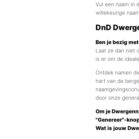
Vul een naam in e
willekeurige naam
DnD Dwerge
Ben je bezig me
Laat ze dan nie
is er om de ideal
Ontdek namen die
hart van de berg
naamgevingsconve
door onze genera
Om je Dwergenna
"Genereer"-knop
Wat is jouw Dw