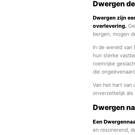
Dwergen def
Dwergen zijn ee
overlevering.
Gea
bergen, mogen de
In de wereld van
hun sterke vastb
roemrijke geslach
die ongeëvenaard
Van het hart van 
onverzettelijk al
Dwergen n
Een Dwergennaam
en resonerend, d