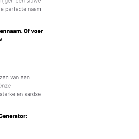
rijger, een sluwe
de perfecte naam
gennaam. Of voer
w
iezen van een
 Onze
sterke en aardse
Generator: