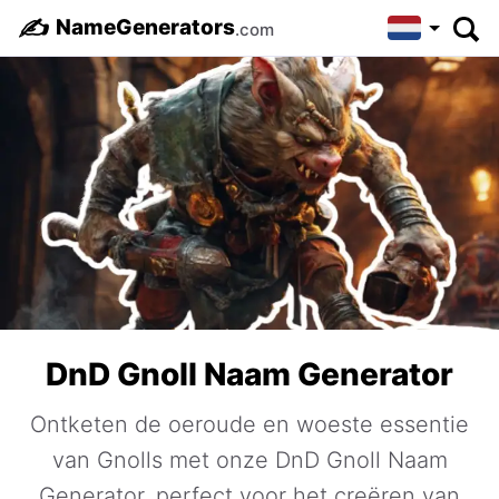
✍️
NameGenerators
.com
DnD Gnoll Naam Generator
Ontketen de oeroude en woeste essentie
van Gnolls met onze DnD Gnoll Naam
Generator, perfect voor het creëren van