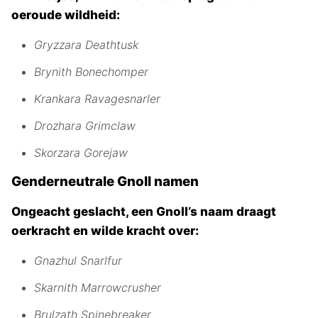
oeroude wildheid:
Gryzzara Deathtusk
Brynith Bonechomper
Krankara Ravagesnarler
Drozhara Grimclaw
Skorzara Gorejaw
Genderneutrale Gnoll namen
Ongeacht geslacht, een Gnoll’s naam draagt
oerkracht en wilde kracht over:
Gnazhul Snarlfur
Skarnith Marrowcrusher
Brulzath Spinebreaker