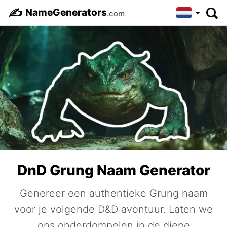
✍️
NameGenerators
.com
DnD Grung Naam Generator
Genereer een authentieke Grung naam
voor je volgende D&D avontuur. Laten we
ons onderdompelen in de diepe