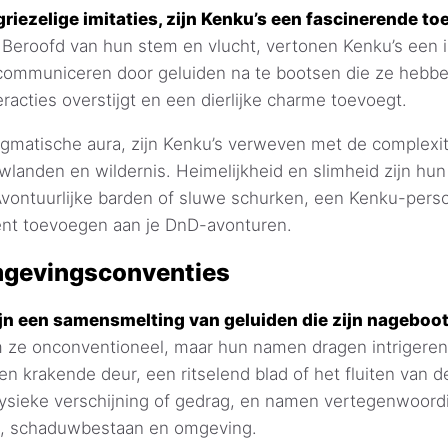
iezelige imitaties, zijn Kenku’s een fascinerende to
Beroofd van hun stem en vlucht, vertonen Kenku’s een i
communiceren door geluiden na te bootsen die ze hebb
eracties overstijgt en een dierlijke charme toevoegt.
gmatische aura, zijn Kenku’s verweven met de complexit
wlanden en wildernis. Heimelijkheid en slimheid zijn hun
vontuurlijke barden of sluwe schurken, een Kenku-pers
nt toevoegen aan je DnD-avonturen.
gevingsconventies
n een samensmelting van geluiden die zijn nageboot
ze onconventioneel, maar hun namen dragen intrigeren
en krakende deur, een ritselend blad of het fluiten van 
ysieke verschijning of gedrag, en namen vertegenwoord
d, schaduwbestaan en omgeving.