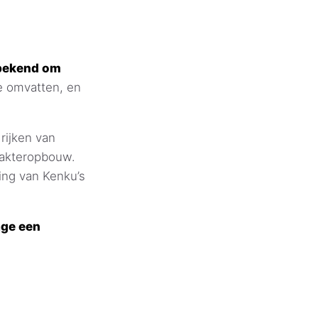
 bekend om
 omvatten, en
rijken van
rakteropbouw.
ing van Kenku’s
age een