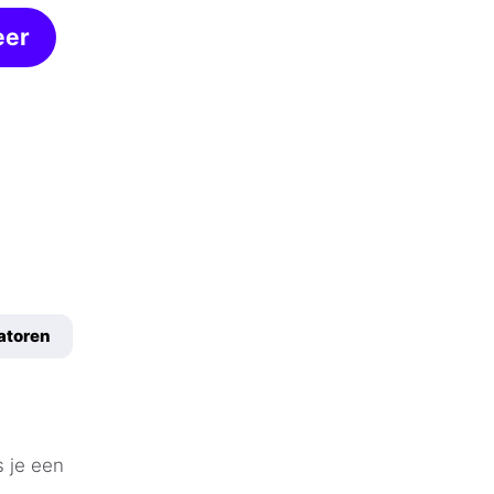
eer
atoren
s je een