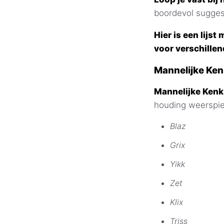
boordevol sugges
Hier is een lijs
voor verschillen
Mannelijke Ke
Mannelijke Ken
houding weerspie
Blaz
Grix
Yikk
Zet
Klix
Triss