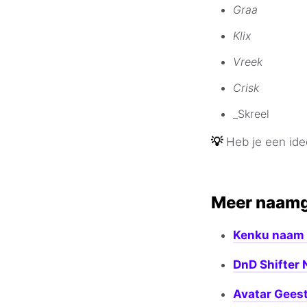
Graa
Klix
Vreek
Crisk
_Skreel
💡
Heb je een id
Meer naamg
Kenku naam 
DnD Shifter
Avatar Gees