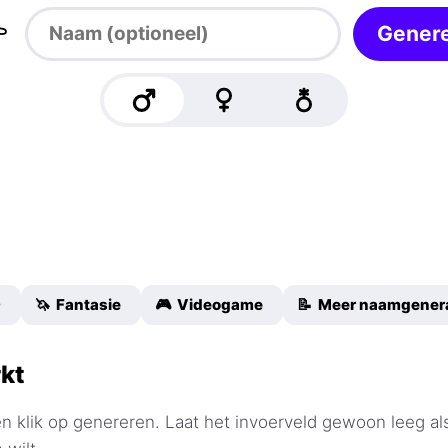

Gener
D
🦄 Fantasie
🎮 Videogame
📝 Meer naamgener
kt
n klik op genereren. Laat het invoerveld gewoon leeg al