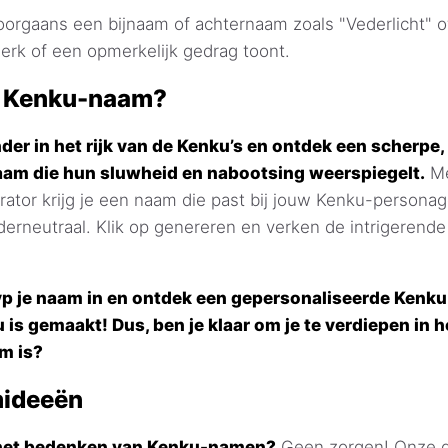
orgaans een bijnaam of achternaam zoals "Vederlicht" of
erk of een opmerkelijk gedrag toont.
w Kenku-naam?
der in het rijk van de Kenku’s en ontdek een scherpe,
aam die hun sluwheid en nabootsing weerspiegelt.
Me
tor krijg je een naam die past bij jouw Kenku-personage
derneutraal. Klik op genereren en verken de intrigerend
yp je naam in en ontdek een gepersonaliseerde Kenk
u is gemaakt! Dus, ben je klaar om je te verdiepen in 
m is?
ideeën
j het bedenken van Kenku-namen?
Geen zorgen! Onze ge