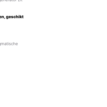
en, geschikt
igmatische