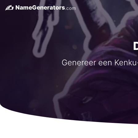
✍️
NameGenerators
.com
Genereer een Kenku-