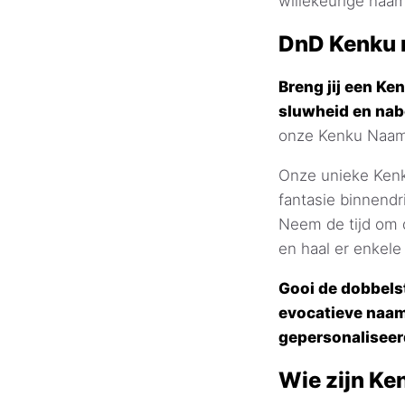
willekeurige naam
DnD Kenku 
Breng jij een K
sluwheid en na
onze Kenku Naamg
Onze unieke Kenk
fantasie binnend
Neem de tijd om d
en haal er enkele
Gooi de dobbels
evocatieve naam
gepersonaliseer
Wie zijn Ke