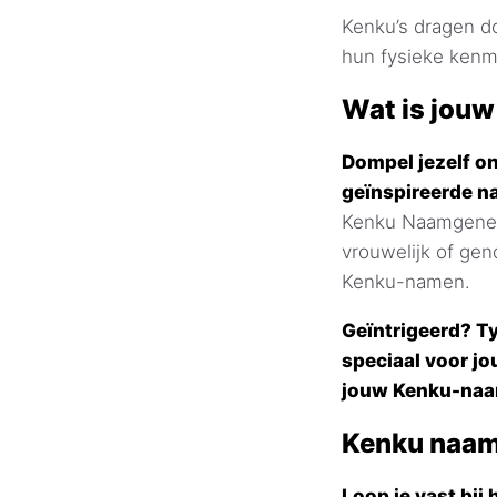
Kenku’s dragen do
hun fysieke kenm
Wat is jou
Dompel jezelf on
geïnspireerde n
Kenku Naamgenera
vrouwelijk of gen
Kenku-namen.
Geïntrigeerd? T
speciaal voor jo
jouw Kenku-naa
Kenku naam
Loop je vast bi