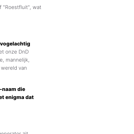
 "Roestfluit", wat
 vogelachtig
t onze DnD
, mannelijk,
e wereld van
u-naam die
het enigma dat
nerator zit