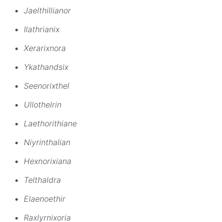
Jaelthillianor
Ilathrianix
Xerarixnora
Ykathandsix
Seenorixthel
Ullothelrin
Laethorithiane
Niyrinthalian
Hexnorixiana
Telthaldra
Elaenoethir
Raxlyrnixoria