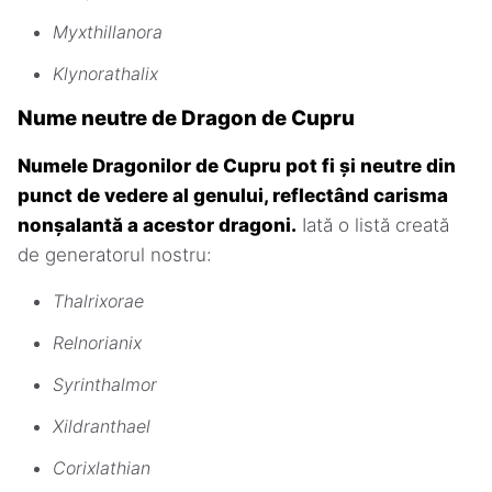
Myxthillanora
Klynorathalix
Nume neutre de Dragon de Cupru
Numele Dragonilor de Cupru pot fi și neutre din
punct de vedere al genului, reflectând carisma
nonșalantă a acestor dragoni.
Iată o listă creată
de generatorul nostru:
Thalrixorae
Relnorianix
Syrinthalmor
Xildranthael
Corixlathian