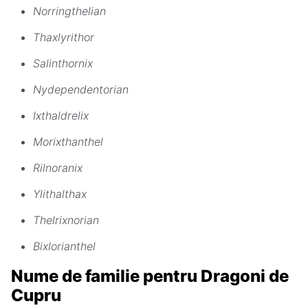
Norringthelian
Thaxlyrithor
Salinthornix
Nydependentorian
Ixthaldrelix
Morixthanthel
Rilnoranix
Ylithalthax
Thelrixnorian
Bixlorianthel
Nume de familie pentru Dragoni de
Cupru