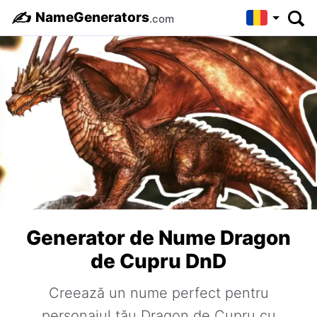
✍️
NameGenerators
.com
Generator de Nume Dragon
de Cupru DnD
Creează un nume perfect pentru
personajul tău Dragon de Cupru cu